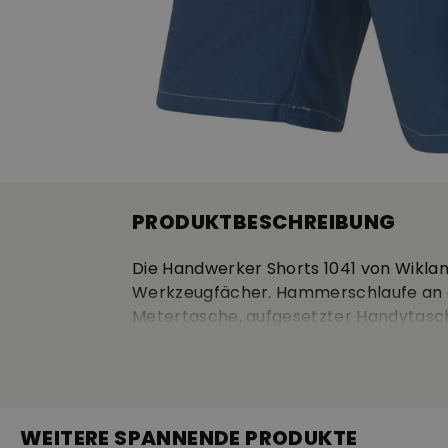
PRODUKTBESCHREIBUNG
Die Handwerker Shorts 1041 von Wikla
Werkzeugfächer. Hammerschlaufe an de
Metertasche, aufgesetzter Handytasch
aufgesetzten Zusatzfächer. Material:
WEITERE SPANNENDE PRODUKTE
amfori
OEK