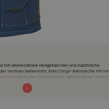
nd mit einsteckbare Hängetaschen und zusätzliche
r rechten Seitennaht, links Cargo-Beintasche mit int
e und praktischen Zusatzfächer, Metertasche rechts 
 67% Polyester, 33% Baumwolle. 300g/m2
O-TEX