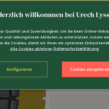
nur 29.-
Art.-Nr. 387032
69.80
sen Workwear
DASSY
Herzlich willkommen bei Urech Lyss
ssic Logo (79284)
Funktions T-Shirt Nexus
für Qualität und Zuverlässigkeit. Um Sie beim Online-Einka
en und reibungslosen Abläufen zu unterstützen, nutzen wir
Sie die Cookies, damit wir Ihnen ein optimales Einkaufserle
Datenschutzerklärung
Alle Cookies ablehnen
Cookies akzeptiere
Konfigurieren