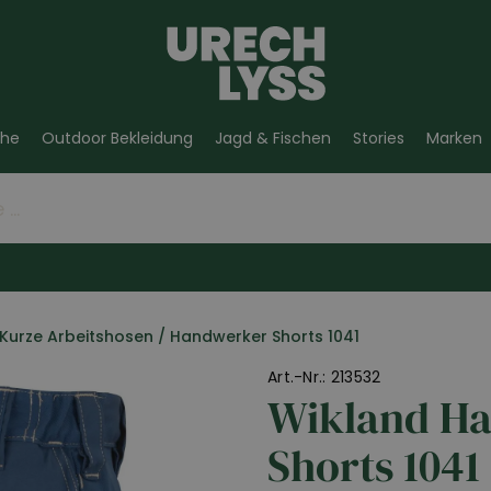
he
Outdoor Bekleidung
Jagd & Fischen
Stories
Marken
Kurze Arbeitshosen
/
Handwerker Shorts 1041
Art.-Nr.: 213532
Wikland H
Shorts 1041