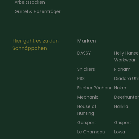
Arbeitssocken
Gürtel & Hosenträger
Hier geht es zu den
Marken
Schnäppchen
DASSY
Helly Hans
Workwear
Snickers
Planam
PSS
Diadora Util
Fischer Pêcheur
Hakro
Mechanix
Deerhunte
House of
Härkila
Hunting
Garsport
Grisport
Le Chameau
Lowa