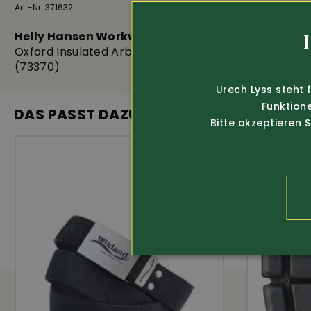
Art.-Nr. 371632
129.-
Art.-Nr. 350138
Helly Hansen Workwear
Helly Han
Oxford Insulated Arbeitsjacke
Hoodie Cla
(73370)
Urech Lyss steht 
Funktion
DAS PASST DAZU
Bitte akzeptieren 