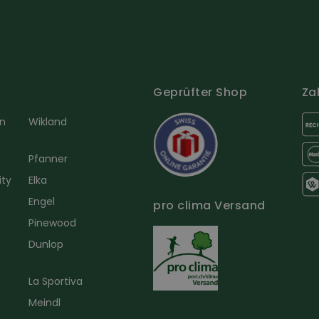
Geprüfter Shop
Za
en
Wikland
Pfanner
ity
Elka
Engel
pro clima Versand
r
Pinewood
Dunlop
La Sportiva
Meindl