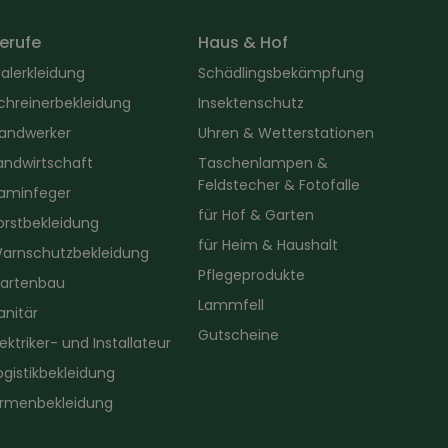
erufe
Haus & Hof
alerkleidung
Schädlingsbekämpfung
chreinerbekleidung
Insektenschutz
andwerker
Uhren & Wetterstationen
andwirtschaft
Taschenlampen &
Feldstecher & Fotofalle
aminfeger
für Hof & Garten
orstbekleidung
für Heim & Haushalt
arnschutzbekleidung
Pflegeprodukte
artenbau
Lammfell
anitär
Gutscheine
lektriker- und Installateur
ogistikbekleidung
irmenbekleidung