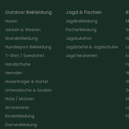
Outdoor Bekleidung
Jagd & Fischen
B
Hosen
Jagdbekleidung
M
Jacken & Westen
Fischerkleidung
S
Wanderkleidung
Jagdzubehör
H
Hundesport Bekleidung
Jagdstiefel & Jagdschuhe
L
T-Shirt / Sweatshirt
Jagd Neuheiten
K
Handschuhe
F
Hemden
W
Hosenträger & Gürtel
G
Unterwäsche & Socken
S
Hüte / Mützen
E
Accessoires
L
Kinderkleidung
F
Damenkleidung