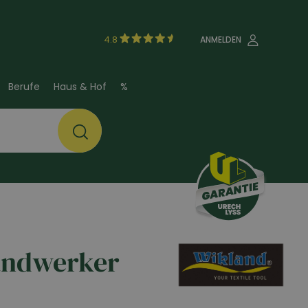
4.8
ANMELDEN
Berufe
Haus & Hof
%
andwerker