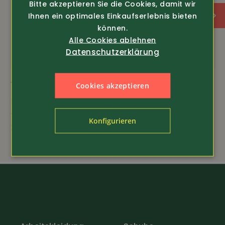
Bitte akzeptieren Sie die Cookies, damit wir
Ihnen ein optimales Einkaufserlebnis bieten
Frischer neutraler Duft
können.
Alle Cookies ablehnen
Auch für empfindlicher Haut
Datenschutzerklärung
Art.-Nr. 19549
Art.-Nr. 19547
Cookies akzeptieren
Kartoffel Balsam PLUS
Lavendel-Crème
4
29.80
Konfigurieren
26.80