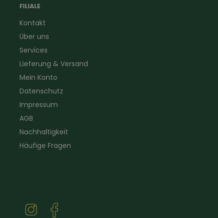
Forstbekleidung
für Hof & Garten
FILIALE
Warnschutzbekleidung
für Heim & Haushalt
Kontakt
Gartenbau
Pflegeprodukte
Über uns
Sanitär
Lammfell
Elektriker- und Installateur
Gutscheine
Services
Logistikbekleidung
Lieferung & Versand
Firmenbekleidung
Mein Konto
Datenschutz
Impressum
AGB
Nachhaltigkeit
Häufige Fragen