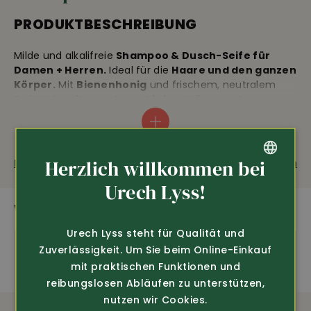
PRODUKTBESCHREIBUNG
Milde und alkalifreie
Shampoo & Dusch-Seife für
Damen + Herren.
Ideal für die
Haare und den ganzen
Körper.
Mit
Bienenhonig
und frischem, neutralem
Duft. Sehr
pflegende und fein schäumende
Konsistenz
, empfehlenswert auch bei empfindlicher
Haut. Anstatt 2 Flaschen – 1 Seife, sehr ergiebig, somit
viel weniger Abfall, perfekt auch für Reisen, 3 x 100g,
sehr ergiebig
Herzlich willkommen bei
Fragen zum Produkt
Weiterempfehlen
GERMAN
Urech Lyss!
AUSSTATTUNG
WEITERE SPANNENDE PRODUKTE
FRENCH
Mild und alkalifrei
Urech Lyss steht für Qualität und
Zuverlässigkeit. Um Sie beim Online-Einkauf
mit praktischen Funktionen und
Ideal für Haar und Körper
reibungslosen Abläufen zu unterstützen,
nutzen wir Cookies.
Mit Bienenhonig