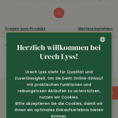
optimales Fussklima, mit Leder- und Textileinsätzen,
rutschfeste Zweikomponenten-Sohle, praktische
Schnellschnürung, sehr leichte Konstruktion.
Fragen zum Produkt
Weiterempfehlen
Kälteisolierend
Herzlich willkommen bei
WEITERE SPANNENDE PRODUKTE
GERMAN
Urech Lyss!
AUSSTATTUNG
FRENCH
Urech Lyss steht für Qualität und
Sehr leicht
Zuverlässigkeit. Um Sie beim Online-Einkauf
mit praktischen Funktionen und
Ultra warm
reibungslosen Abläufen zu unterstützen,
nutzen wir Cookies.
100% wasserdicht
Bitte akzeptieren Sie die Cookies, damit wir
Ihnen ein optimales Einkaufserlebnis bieten
können.