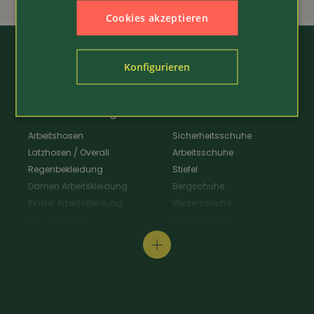
Cookies akzeptieren
Konfigurieren
Arbeitskleidung
Schuhe
Arbeitshosen
Sicherheitsschuhe
Latzhosen / Overall
Arbeitsschuhe
Regenbekleidung
Stiefel
Damen Arbeitskleidung
Bergschuhe
Kinder Arbeitskleidung
Winterschuhe
Arbeitsjacken
Alltagsschuhe
Schürzen & Berufsmantel
Wanderschuhe
Arbeitshemden
Gastroschuhe
Arbeitsshirts / Pullover
Hausschuhe
Arbeitsschutz
Schuhpflege & Zubehör
Arbeit Warnschutzbekleidung