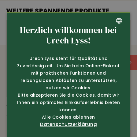
Funktioniert mit Sonnen oder Kunstlicht!
WEITERE SPANNENDE PRODUKTE
Mit QI-Ladefunktion
Herzlich willkommen bei
Inkl. Taschenlampe
GERMAN
Urech Lyss!
FRENCH
8’000 mAh
Urech Lyss steht für Qualität und
Zuverlässigkeit. Um Sie beim Online-Einkauf
mit praktischen Funktionen und
reibungslosen Abläufen zu unterstützen,
nutzen wir Cookies.
Bitte akzeptieren Sie die Cookies, damit wir
Ihnen ein optimales Einkaufserlebnis bieten
Art.-Nr. 2194
Art.-Nr. 2193
können.
Lava
Lava
Vakuumiergerät V100
Vakuumiergerät V300
Alle Cookies ablehnen
Premium
Premium
Datenschutzerklärung
nur 349.-
nur 479.-
479.-
649.-