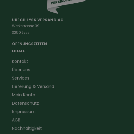
Berufe
Haus & Hof
Malerkleidung
Schädlingsbekämpfung
Schreinerbekleidung
Insektenschutz
URECH LYSS VERSAND AG
Werkstrasse 39
Handwerker
Uhren & Wetterstationen
3250 Lyss
Landwirtschaft
Taschenlampen &
Kaminfeger
Feldstecher & Fotofalle
ÖFFNUNGSZEITEN
Forstbekleidung
für Hof & Garten
FILIALE
Warnschutzbekleidung
für Heim & Haushalt
Kontakt
Gartenbau
Pflegeprodukte
Über uns
Sanitär
Lammfell
Elektriker- und Installateur
Gutscheine
Services
Logistikbekleidung
Lieferung & Versand
Firmenbekleidung
Mein Konto
Datenschutz
Impressum
AGB
Nachhaltigkeit