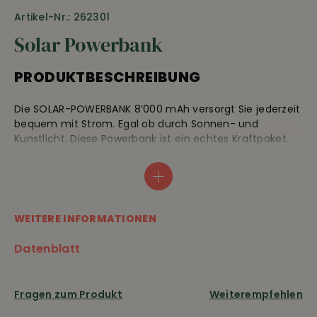
Artikel-Nr.: 262301
Solar Powerbank
PRODUKTBESCHREIBUNG
Die SOLAR-POWERBANK 8’000 mAh versorgt Sie jederzeit
bequem mit Strom. Egal ob durch Sonnen- und
Kunstlicht. Diese Powerbank ist ein echtes Kraftpaket.
Mit der kabellosen Ladetechnik des Geräts benötigen
Sie nicht einmal ein Kabel, um Ihr Handy jederzeit
aufzuladen. Die praktische Taschenlampe rundet diese
Powerbank perfekt ab. Leistung 8’000 mAh, 3 USB-
Anschlüsse, 14×7.5×2 cm, ca. 250 g, 2 Jahre Garantie
WEITERE INFORMATIONEN
Lieferung ohne iPhone
Datenblatt
AUSSTATTUNG
Fragen zum Produkt
Weiterempfehlen