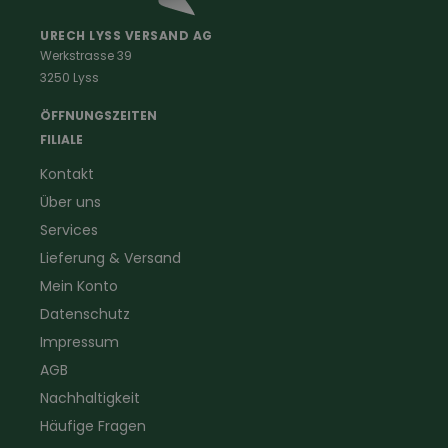
Malerkleidung
Schädlingsbekämpfung
Schreinerbekleidung
Insektenschutz
URECH LYSS VERSAND AG
Werkstrasse 39
Handwerker
Uhren & Wetterstationen
3250 Lyss
Landwirtschaft
Taschenlampen &
Kaminfeger
Feldstecher & Fotofalle
ÖFFNUNGSZEITEN
Forstbekleidung
für Hof & Garten
FILIALE
Warnschutzbekleidung
für Heim & Haushalt
Kontakt
Gartenbau
Pflegeprodukte
Über uns
Sanitär
Lammfell
Elektriker- und Installateur
Gutscheine
Services
Logistikbekleidung
Lieferung & Versand
Firmenbekleidung
Mein Konto
Datenschutz
Impressum
AGB
Nachhaltigkeit
Häufige Fragen