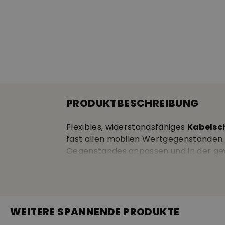
PRODUKTBESCHREIBUNG
Flexibles, widerstandsfähiges
Kabelsch
fast allen mobilen Wertgegenständen. 
Gegenstandes anpassen und in der gewü
Vinylschlauch überzogen, dieser schüt
Kratzern. Die Anwendung ist komfortab
praktisch und platzsparend aufrollen.
Überzug.
WEITERE SPANNENDE PRODUKTE