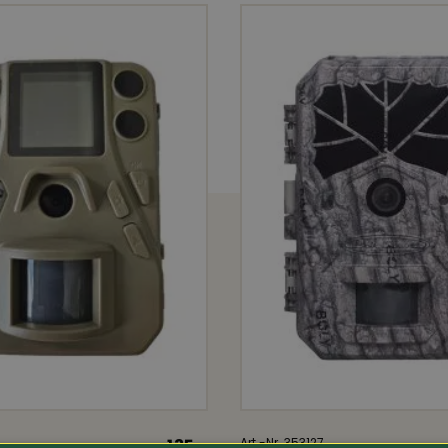
8mm Ø
f
2 Schlüssel im Lieferumfang
135.-
Art.-Nr. 353127