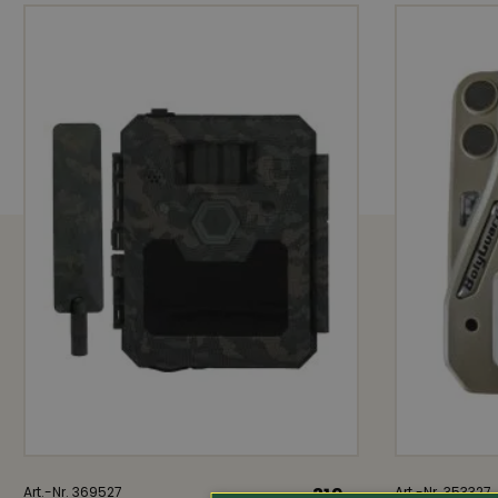
AUSSTATTUNG
Länge: 1,8 Meter, flexibel einstellbar
Massiver, patentierter Python Schliesskop
Gewicht 419 g
Art.-Nr. 369527
319.-
Art.-Nr. 353327