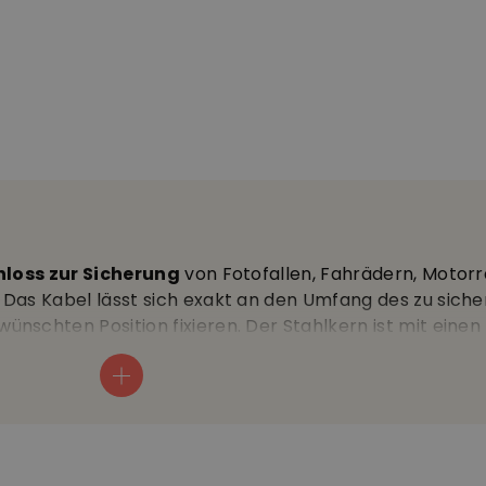
loss zur Sicherung
von Fotofallen, Fahrädern, Motor
Das Kabel lässt sich exakt an den Umfang des zu sich
nschten Position fixieren. Der Stahlkern ist mit einen
zt vor Witterungseinflüssen und empfindliche Oberfläc
el und einfach. Zur Aufbewahrung lässt sich das Kabel
 Stärke / Durchmesser des Stahlkabels: 8 mm mit Vinyl