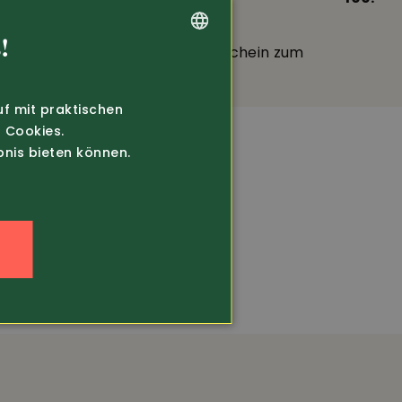
Urech
!
Geschenk-Gutschein zum
GERMAN
Verschenken
FRENCH
uf mit praktischen
 Cookies.
bnis bieten können.
n