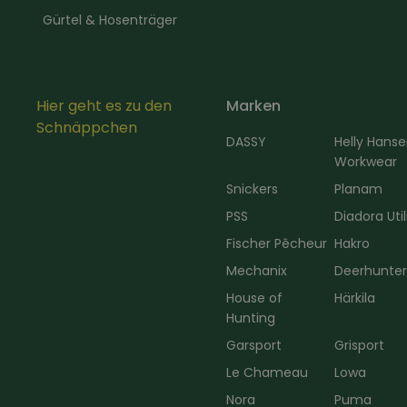
Gürtel & Hosenträger
Hier geht es zu den
Marken
Schnäppchen
DASSY
Helly Hans
Workwear
Snickers
Planam
PSS
Diadora Util
Fischer Pêcheur
Hakro
Mechanix
Deerhunte
House of
Härkila
Hunting
Garsport
Grisport
Le Chameau
Lowa
Nora
Puma