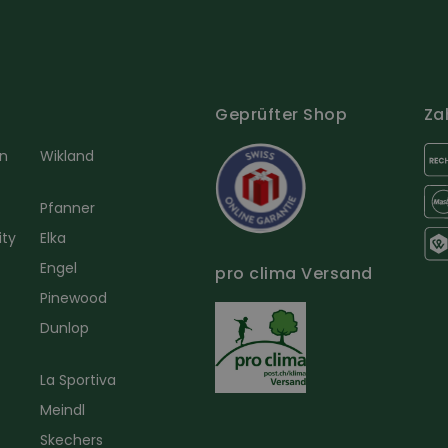
Geprüfter Shop
Za
en
Wikland
Pfanner
ity
Elka
Engel
pro clima Versand
r
Pinewood
Dunlop
La Sportiva
Meindl
Skechers