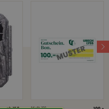
ab 150.-
Art.-Nr. 100
100.-