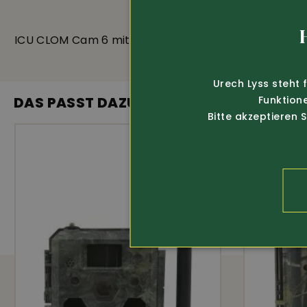
ICU CLOM Cam 6 mit SD Karte
Fotofalle 
SD-Karte
Urech Lyss steht 
Funktion
DAS PASST DAZU
Bitte akzeptieren 