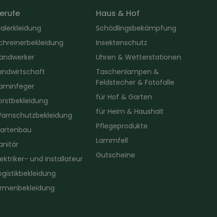
erufe
Haus & Hof
alerkleidung
Schädlingsbekämpfung
chreinerbekleidung
Insektenschutz
andwerker
Uhren & Wetterstationen
andwirtschaft
Taschenlampen &
Feldstecher & Fotofalle
aminfeger
für Hof & Garten
orstbekleidung
für Heim & Haushalt
arnschutzbekleidung
Pflegeprodukte
artenbau
Lammfell
anitär
Gutscheine
lektriker- und Installateur
ogistikbekleidung
irmenbekleidung