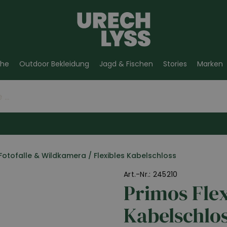
he
Outdoor Bekleidung
Jagd & Fischen
Stories
Marken
Fotofalle & Wildkamera
/
Flexibles Kabelschloss
Art.-Nr.: 245210
Primos Flex
Kabelschlo