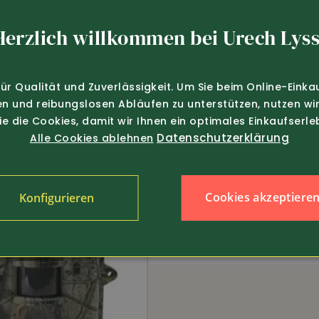
Herzlich willkommen bei Urech Lyss
Boly Cam SG520-DB mit
Fotofalle Boly BG636-K
für Qualität und Zuverlässigkeit. Um Sie beim Online-Einka
en und reibungslosen Abläufen zu unterstützen, nutzen wir
Sie die Cookies, damit wir Ihnen ein optimales Einkaufserle
Datenschutzerklärung
Alle Cookies ablehnen
Cookies akzeptiere
Konfigurieren