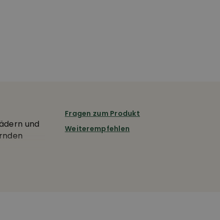
Fragen zum Produkt
rädern und
Weiterempfehlen
ernden
hen vor
schloss
schutz