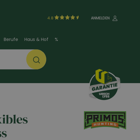
4.8
ANMELDEN
Berufe
Haus & Hof
%
ibles
ss