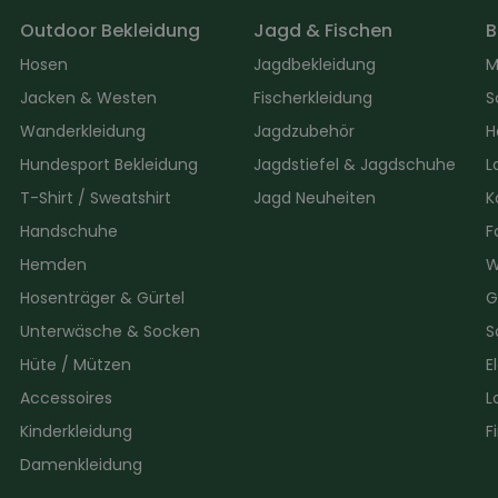
Outdoor Bekleidung
Jagd & Fischen
B
Hosen
Jagdbekleidung
M
Jacken & Westen
Fischerkleidung
S
Wanderkleidung
Jagdzubehör
H
Hundesport Bekleidung
Jagdstiefel & Jagdschuhe
L
T-Shirt / Sweatshirt
Jagd Neuheiten
K
Handschuhe
F
Hemden
W
Hosenträger & Gürtel
G
Unterwäsche & Socken
S
Hüte / Mützen
E
Accessoires
L
Kinderkleidung
F
Damenkleidung