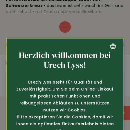
Schweizerkreuz
• das Leder ist sehr weich im Griff und
doch robust • mit Druckknopf verschliessbare
Kreditkartenfächern (Total 12) • Fach für Foto •
Reissverschlussfach in der Mitte • doppeltes, grosses
Notenfach hinten • geräumiges Hartgeldfach mit
Druckknopf • 2 Zusatzfächer • sehr schöne Verarbeitung
• Masse 12 x 9.5 x 3 cm.
Fragen zum Produkt
Weiterempfehlen
Herzlich willkommen bei
GERMAN
Urech Lyss!
WEITERE SPANNENDE PRODUKTE
FRENCH
Urech Lyss steht für Qualität und
Zuverlässigkeit. Um Sie beim Online-Einkauf
mit praktischen Funktionen und
reibungslosen Abläufen zu unterstützen,
nutzen wir Cookies.
Bitte akzeptieren Sie die Cookies, damit wir
Ihnen ein optimales Einkaufserlebnis bieten