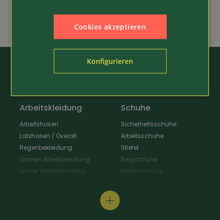
langarm
69.80
69.80
Cookies akzeptieren
Konfigurieren
Arbeitskleidung
Schuhe
Arbeitshosen
Sicherheitsschuhe
Latzhosen / Overall
Arbeitsschuhe
Regenbekleidung
Stiefel
Damen Arbeitskleidung
Bergschuhe
Kinder Arbeitskleidung
Winterschuhe
Arbeitsjacken
Alltagsschuhe
Schürzen & Berufsmantel
Wanderschuhe
Arbeitshemden
Gastroschuhe
Arbeitsshirts / Pullover
Hausschuhe