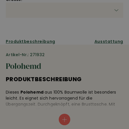
Produktbeschreibung
Ausstattung
Artikel-Nr.: 271932
Polohemd
PRODUKTBESCHREIBUNG
Dieses
Polohemd
aus 100% Baumwolle ist besonders
leicht. Es eignet sich hervorragend für die
Übergangszeit. Durchgeknöpft, eine Brusttasche. Mit
angenehmen 85 – 90 cm Stocklänge. Vielseitig
kombinierbar. (solange Vorrat). Farbe: Blau/grün