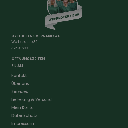
Kinderkleidung
Damenkleidung
Berufe
Haus & Hof
Malerkleidung
Schädlingsbekämpfung
Schreinerbekleidung
Insektenschutz
URECH LYSS VERSAND AG
Werkstrasse 39
Handwerker
Uhren & Wetterstationen
3250 Lyss
Landwirtschaft
Taschenlampen &
Kaminfeger
Feldstecher & Fotofalle
ÖFFNUNGSZEITEN
Forstbekleidung
für Hof & Garten
FILIALE
Warnschutzbekleidung
für Heim & Haushalt
Kontakt
Gartenbau
Pflegeprodukte
Über uns
Sanitär
Lammfell
Elektriker- und Installateur
Gutscheine
Services
Logistikbekleidung
Lieferung & Versand
Firmenbekleidung
Mein Konto
Datenschutz
Impressum