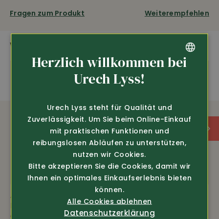
Fragen zum Produkt
Weiterempfehlen
WEITERE SPANNENDE PRODUKTE
Herzlich willkommen bei
GERMAN
Urech Lyss!
FRENCH
Urech Lyss steht für Qualität und
Zuverlässigkeit. Um Sie beim Online-Einkauf
mit praktischen Funktionen und
reibungslosen Abläufen zu unterstützen,
nutzen wir Cookies.
Bitte akzeptieren Sie die Cookies, damit wir
Ihnen ein optimales Einkaufserlebnis bieten
können.
Art.-Nr. 7095
Art.-Nr. 7092
Alle Cookies ablehnen
Efbe
Efbe
Datenschutzerklärung
Qualitätshemd Oxford
Edelweiss Gilet