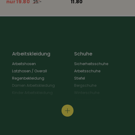
nur 19.80
11.80
25.-
Arbeitskleidung
Schuhe
Arbeitshosen
Sicherheitsschuhe
Latzhosen / Overall
Arbeitsschuhe
Regenbekleidung
Stiefel
Damen Arbeitskleidung
Bergschuhe
Kinder Arbeitskleidung
Winterschuhe
Arbeitsjacken
Alltagsschuhe
Schürzen & Berufsmantel
Wanderschuhe
Arbeitshemden
Gastroschuhe
Arbeitsshirts / Pullover
Hausschuhe
Arbeitsschutz
Schuhpflege & Zubehör