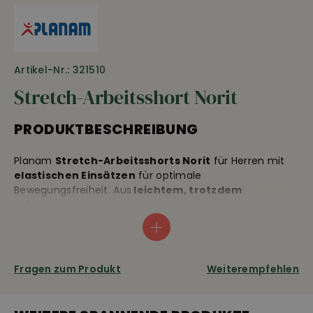
Artikel-Nr.: 321510
Stretch-Arbeitsshort Norit
PRODUKTBESCHREIBUNG
Planam
Stretch-Arbeitsshorts Norit
für Herren mit
elastischen Einsätzen
für optimale
Bewegungsfreiheit. Aus
leichtem, trotzdem
robustem
Material dank enger Gewebebindung darum
langlebig und abriebfest und dies zu einem top
Preis.
Kurze Arbeitshose mit
Stretch-Einsätze im
Schritt, hinten am Bund und entlang den
Innenschenkel
. Ausgestattet mit 2 seitlichen Taschen
Fragen zum Produkt
Weiterempfehlen
• 2 Gesässtaschen • Beintasche links mit Patte und
diversen Zusatzfächern • doppelte Metertasche mit
Zusatzfächern • Reflexbiesen vorne und hinten •