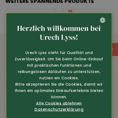
WEITERE SPANNENDE PRODUKTE
Verstärkungen an den Taschen •
UV-Schutz Protect
80
• 65% Polyester, 35% Baumwolle 245 g/m2.
Eher gross geschnitten, 1 Grösse kleiner bestellen
Herzlich willkommen bei
GERMAN
Urech Lyss!
FRENCH
OEKO-TEX
Stretch
Urech Lyss steht für Qualität und
Zuverlässigkeit. Um Sie beim Online-Einkauf
Sehr robust
mit praktischen Funktionen und
reibungslosen Abläufen zu unterstützen,
nutzen wir Cookies.
Art.-Nr. 1424210
Art.-Nr. 344210
Bitte akzeptieren Sie die Cookies, damit wir
DASSY
Helly Hansen
Ihnen ein optimales Einkaufserlebnis bieten
Winter Arbeitsjacke
Workwear
können.
Austin
Halfzip Fleece
Alle Cookies ablehnen
Kensington (72251)
149.-
Datenschutzerklärung
nur 69.-
135.-