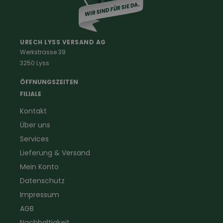
Berufe
Haus & Hof
Malerkleidung
Schädlingsbekämpfung
Schreinerbekleidung
Insektenschutz
URECH LYSS VERSAND AG
Werkstrasse 39
Handwerker
Uhren & Wetterstationen
3250 Lyss
Landwirtschaft
Taschenlampen &
Kaminfeger
Feldstecher & Fotofalle
ÖFFNUNGSZEITEN
Forstbekleidung
für Hof & Garten
FILIALE
Warnschutzbekleidung
für Heim & Haushalt
Kontakt
Gartenbau
Pflegeprodukte
Über uns
Sanitär
Lammfell
Elektriker- und Installateur
Gutscheine
Services
Logistikbekleidung
Lieferung & Versand
Firmenbekleidung
Mein Konto
Datenschutz
Impressum
AGB
Nachhaltigkeit