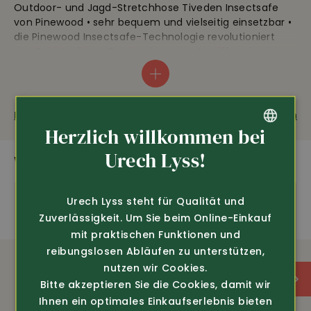
Outdoor- und Jagd-Stretchhose Tiveden Insectsafe
von Pinewood • sehr bequem und vielseitig einsetzbar •
die Pinewood Insectsafe-Technologie revolutioniert
den Schutz dieser Outdoorhose vor Angriffen durch
Mücken, Zecken, Insekten und Fliegen! Für Menschen
geruchlos und absolut unbedenklich. Aber da die
Behandlung des Gewebes von Insekten erkannt wird,
werden diese von der Kleidung ferngehalten. Ein
Fragen zum Produkt
Weiterempfehlen
permanenter Schutz durch Behandlung des Garns und
Herzlich willkommen bei
somit ein Schutz während der gesamten Lebensdauer
GERMAN
Urech Lyss!
des Kleidungsstücks!
WEITERE SPANNENDE PRODUKTE
FRENCH
Die Outdoor- und Jagdhose von Pinewood ist sehr
angenehm zu tragen dank hohem Stretch-Anteil •
Urech Lyss steht für Qualität und
elastische Taille • verstellbare Klettverschlüsse am
Zuverlässigkeit. Um Sie beim Online-Einkauf
unteren Bein zur Weitenverstellung •
mit praktischen Funktionen und
wasserabweisendes und bügelfreies Material • 2
reibungslosen Abläufen zu unterstützen,
seitliche- und 2 Beintaschen, alle mit Reissverschluss • 1
nutzen wir Cookies.
Gesässtasche mit Reissverschluss • UV-Schutz •
Bitte akzeptieren Sie die Cookies, damit wir
langlebiger, atmungsaktiver 4-Wege-Stretch aus 64%
Polyester, 34% Baumwolle 2% Elasthan • Länge ca. 81
Ihnen ein optimales Einkaufserlebnis bieten