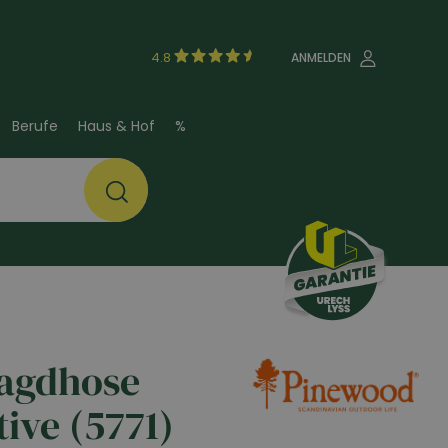
4.8
ANMELDEN
Berufe
Haus & Hof
%
agdhose
tive (5771)