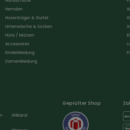
Handschuhe
F
Hemden
W
Hosenträger & Gürtel
G
Unterwäsche & Socken
S
Hüte / Mützen
E
Accessoires
L
Kinderkleidung
F
Damenkleidung
Geprüfter Shop
Za
en
Wikland