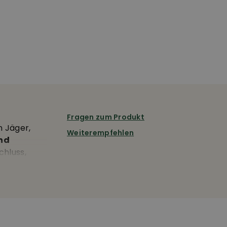
Fragen zum Produkt
n Jäger,
Weiterempfehlen
nd
chluss,
nnen
an den
te Nähte
ng
t: 700g •