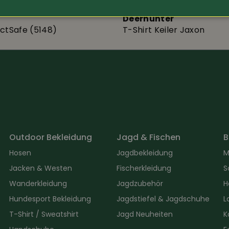
Deerhunter
ectSafe (5148)
T-Shirt Keiler Jaxon
Outdoor Bekleidung
Jagd & Fischen
B
Hosen
Jagdbekleidung
M
Jacken & Westen
Fischerkleidung
S
Wanderkleidung
Jagdzubehör
H
Hundesport Bekleidung
Jagdstiefel & Jagdschuhe
L
T-Shirt / Sweatshirt
Jagd Neuheiten
K