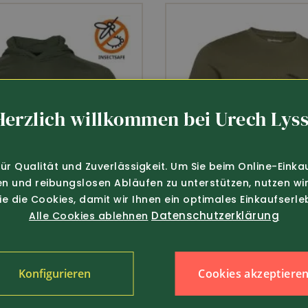
retch
Wasserdicht
Winddic
Herzlich willkommen bei Urech Lyss
für Qualität und Zuverlässigkeit. Um Sie beim Online-Einka
uscharm
en und reibungslosen Abläufen zu unterstützen, nutzen wir
Sie die Cookies, damit wir Ihnen ein optimales Einkaufserle
Datenschutzerklärung
Alle Cookies ablehnen
Cookies akzeptiere
Konfigurieren
119.-
Art.-Nr. 374424