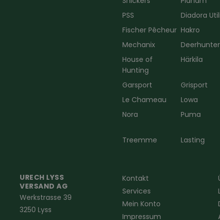
Snickers
Planam
PSS
Diadora Util
Fischer Pêcheur
Hakro
Mechanix
Deerhunte
House of
Härkila
Hunting
Garsport
Grisport
Le Chameau
Lowa
Nora
Puma
Treemme
Lasting
URECH LYSS
Kontakt
VERSAND AG
Services
Werkstrasse 39
Mein Konto
3250 Lyss
Impressum