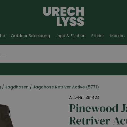
he
Outdoor Bekleidung
Jagd & Fischen
Stories
Marken
g
/
Jagdhosen
/
Jagdhose Retriver Active (5771)
Art.-Nr.: 361424
Pinewood J
Retriver Ac