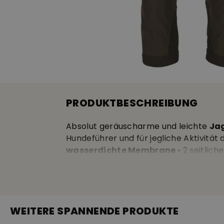
PRODUKTBESCHREIBUNG
Absolut geräuscharme und leichte
Jag
Hundeführer und für jegliche Aktivität
wasserdichte Membrane
• 2 seitlic
rechts mit integriertem Munitionshalte
wasserdichtem Reissverschluss und Netz
gummierter Bund, damit nichts rausrut
Beinabschlüssen mit Klett • Fixierhake
WEITERE SPANNENDE PRODUKTE
• Wassersäule: 12.000 mm, Atmungsakt
mit BIONIC-FINISH® ECO • 100% recycelt