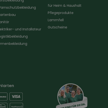
orstbekleidung
für Heim & Haushalt
arnschutzbekleidung
Pflegeprodukte
artenbau
Lammfell
anitär
Gutscheine
lektriker- und Installateur
ogistikbekleidung
irmenbekleidung
hlarten