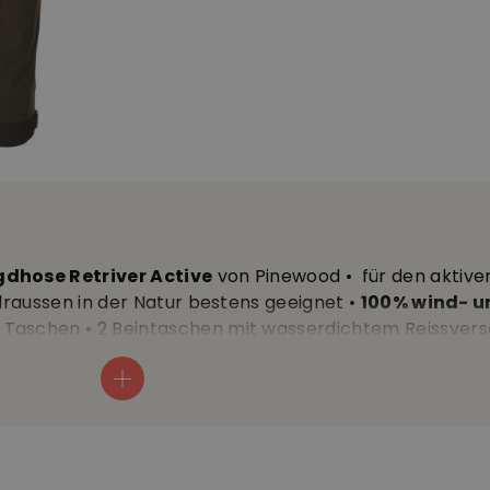
dhose Retriver Active
von Pinewood • für den aktive
 draussen in der Natur bestens geeignet •
100% wind- u
he Taschen • 2 Beintaschen mit wasserdichtem Reissvers
r •
Belüftungsreissverschlüsse an den Seiten
mit
innenfutter • leichtes Innenfutter • elastischer und i
scht • ergonomisch geformte Kniepartie • regulierbar 
n für die Schuhe • Schrittlänge ca. 82 cm • verschweiss
ivität: 30.000 g/m2/24h • wasserabweisende Behandlu
es Polyester, Futter: 92% Polyester 8% Elastan • Gewich