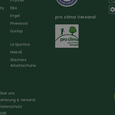
Pfanner
ity
Elka
Engel
pro clima Versand
r
Pinewood
Dunlop
La Sportiva
Meindl
Skechers
Arbeitsschuhe
Über uns
Lieferung & Versand
Datenschutz
AGB