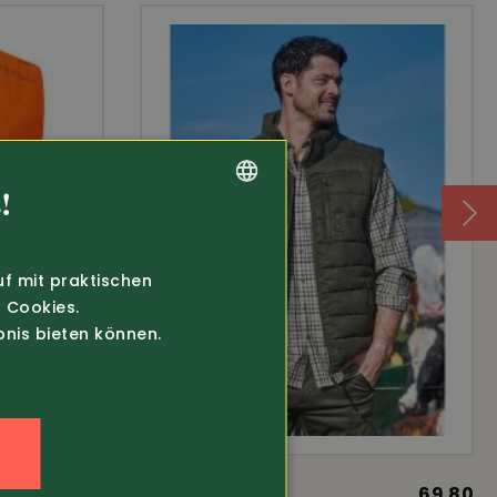
!
GERMAN
FRENCH
uf mit praktischen
 Cookies.
bnis bieten können.
n
39.80
Art.-Nr. 375724
69.80