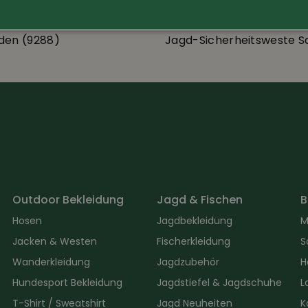
Deerhunter
den (9288)
Jagd-Sicherheitsweste S
Outdoor Bekleidung
Jagd & Fischen
B
Hosen
Jagdbekleidung
M
Jacken & Westen
Fischerkleidung
S
Wanderkleidung
Jagdzubehör
H
Hundesport Bekleidung
Jagdstiefel & Jagdschuhe
L
T-Shirt / Sweatshirt
Jagd Neuheiten
K