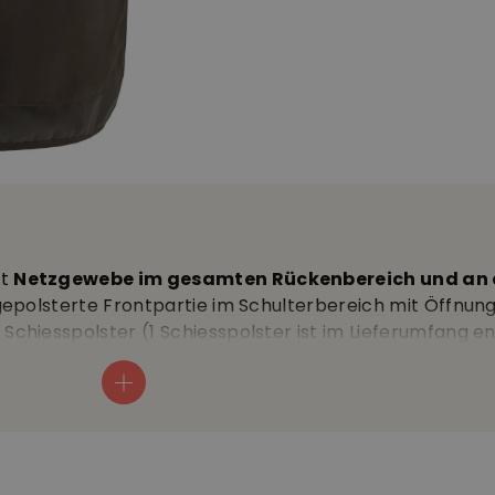
it
Netzgewebe im gesamten Rückenbereich und an 
epolsterte Frontpartie im Schulterbereich mit Öffnung
hiesspolster (1 Schiesspolster ist im Lieferumfang en
ige Taschen •
Rückentasche
• Einsätze in Wildlederopt
schen • weitenregulierbarer Bund • Schiessweste für di
ster, 12% Polyamide • 40°C Wäsche