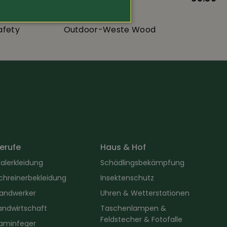
afety
Outdoor-Weste Wood
erufe
Haus & Hof
alerkleidung
Schädlingsbekämpfung
chreinerbekleidung
Insektenschutz
andwerker
Uhren & Wetterstationen
andwirtschaft
Taschenlampen &
Feldstecher & Fotofalle
aminfeger