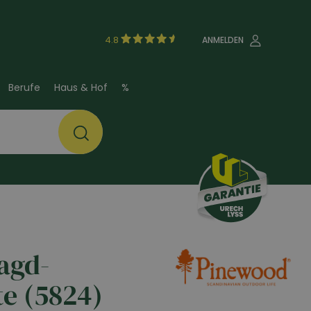
4.8
ANMELDEN
Berufe
Haus & Hof
%
agd-
e (5824)