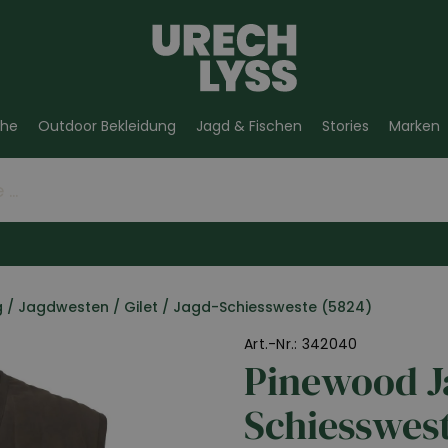
he
Outdoor Bekleidung
Jagd & Fischen
Stories
Marken
g
/
Jagdwesten / Gilet
/
Jagd-Schiessweste (5824)
Art.-Nr.: 342040
Pinewood J
Schiesswest