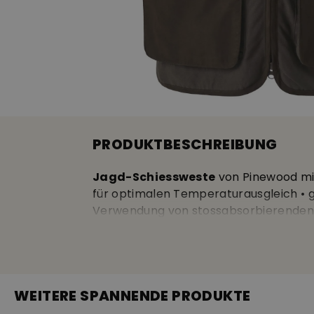
PRODUKTBESCHREIBUNG
Jagd-Schiessweste
von Pinewood m
für optimalen Temperaturausgleich • g
Verwendung von stossabsorbierenden Sc
2-Wege-Reissverschluss
• 2 geräum
Schultern, im Brustbereich und den Ta
Pinewood, Länge ca. 74cm • 88% Polye
WEITERE SPANNENDE PRODUKTE