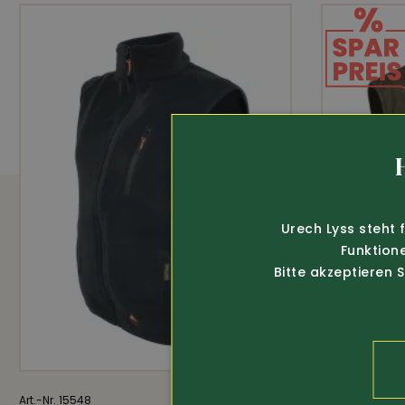
amfori
Urech Lyss steht 
Funktion
Bitte akzeptieren 
Art.-Nr. 15548
239.-
Art.-Nr. 14172