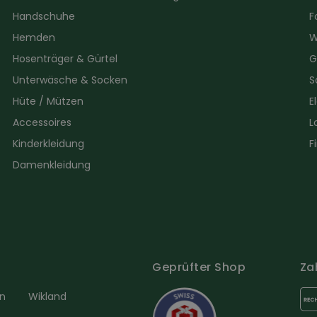
Handschuhe
F
Hemden
W
Hosenträger & Gürtel
G
Unterwäsche & Socken
S
Hüte / Mützen
E
Accessoires
L
Kinderkleidung
F
Damenkleidung
Geprüfter Shop
Za
en
Wikland