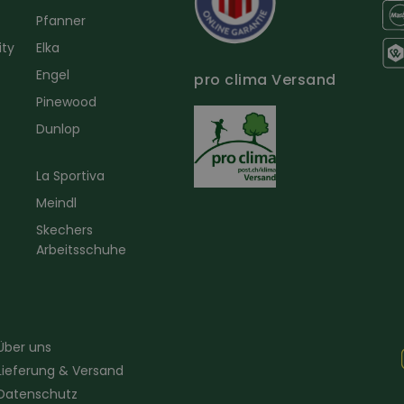
Pfanner
ity
Elka
Engel
pro clima Versand
r
Pinewood
Dunlop
La Sportiva
Meindl
Skechers
Arbeitsschuhe
Über uns
Lieferung & Versand
Datenschutz