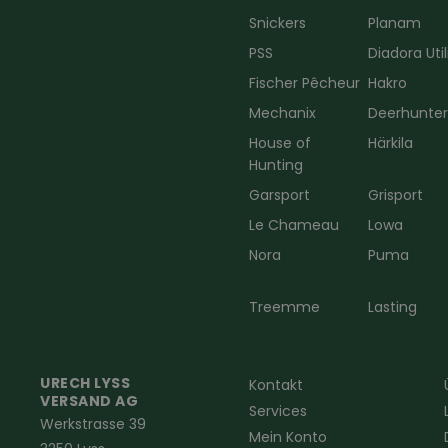
Snickers
Planam
PSS
Diadora Util
Fischer Pêcheur
Hakro
Mechanix
Deerhunte
House of
Härkila
Hunting
Garsport
Grisport
Le Chameau
Lowa
Nora
Puma
Treemme
Lasting
URECH LYSS
Kontakt
VERSAND AG
Services
Werkstrasse 39
Mein Konto