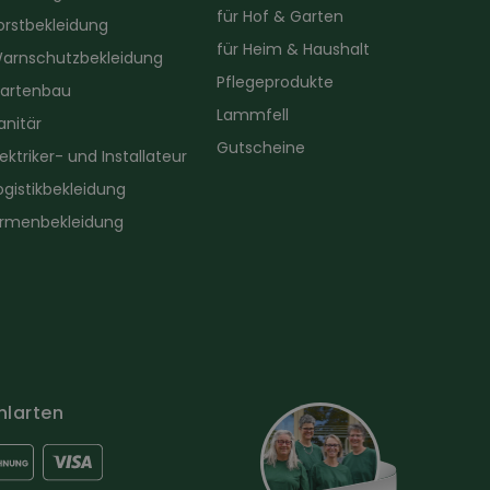
für Hof & Garten
orstbekleidung
für Heim & Haushalt
arnschutzbekleidung
Pflegeprodukte
artenbau
Lammfell
anitär
Gutscheine
lektriker- und Installateur
ogistikbekleidung
irmenbekleidung
hlarten