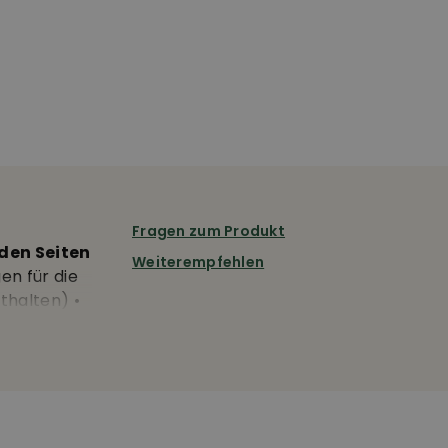
Fragen zum Produkt
den Seiten
Weiterempfehlen
en für die
thalten) •
ik an den
e Jagd von