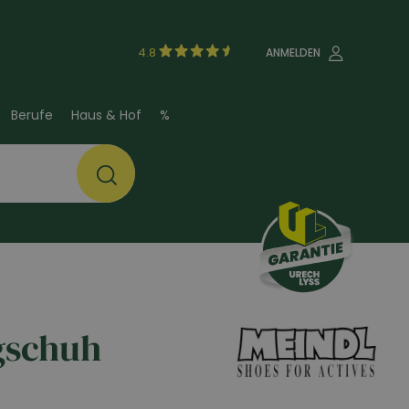
4.8
ANMELDEN
Berufe
Haus & Hof
%
gschuh