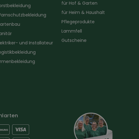
für Hof & Garten
orstbekleidung
für Heim & Haushalt
arnschutzbekleidung
Pflegeprodukte
artenbau
Lammfell
anitär
Gutscheine
lektriker- und Installateur
ogistikbekleidung
irmenbekleidung
hlarten