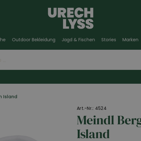
he
Outdoor Bekleidung
Jagd & Fischen
Stories
Marken
 Island
Art.-Nr.: 4524
Meindl Ber
Island