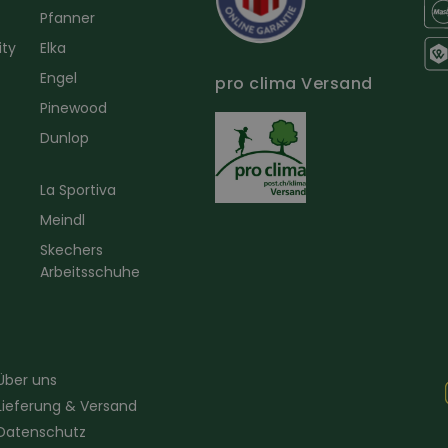
Pfanner
ity
Elka
Engel
pro clima Versand
r
Pinewood
Dunlop
La Sportiva
Meindl
Skechers
Arbeitsschuhe
Über uns
Lieferung & Versand
Datenschutz