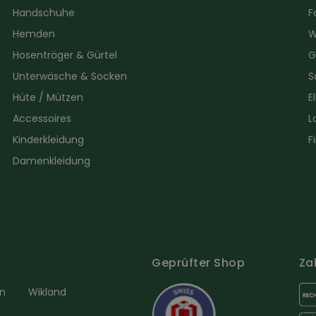
Handschuhe
F
Hemden
W
Hosenträger & Gürtel
G
Unterwäsche & Socken
S
Hüte / Mützen
E
Accessoires
L
Kinderkleidung
F
Damenkleidung
Geprüfter Shop
Za
en
Wikland