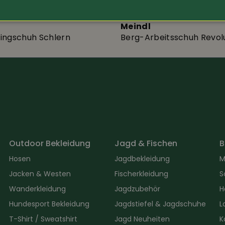
349.-
Art.-Nr. 427253
Meindl
ingschuh Schlern
Berg-Arbeitsschuh Revolu
Outdoor Bekleidung
Jagd & Fischen
B
Hosen
Jagdbekleidung
M
Jacken & Westen
Fischerkleidung
S
Wanderkleidung
Jagdzubehör
H
Hundesport Bekleidung
Jagdstiefel & Jagdschuhe
L
T-Shirt / Sweatshirt
Jagd Neuheiten
K