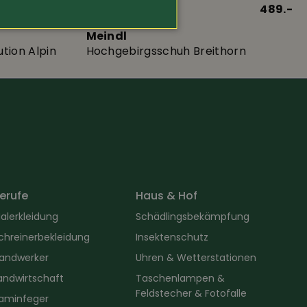
369.-
Art.-Nr. 422553
489.-
Meindl
tion Alpin
Hochgebirgsschuh Breithorn
erufe
Haus & Hof
alerkleidung
Schädlingsbekämpfung
chreinerbekleidung
Insektenschutz
andwerker
Uhren & Wetterstationen
andwirtschaft
Taschenlampen &
Feldstecher & Fotofalle
aminfeger