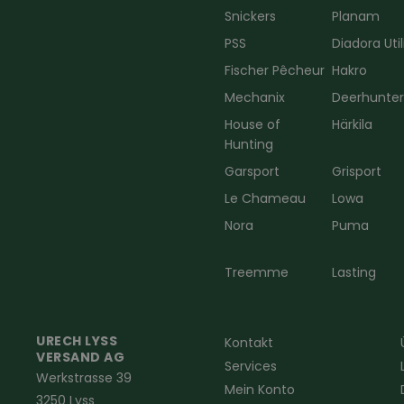
Snickers
Planam
PSS
Diadora Util
Fischer Pêcheur
Hakro
Mechanix
Deerhunte
House of
Härkila
Hunting
Garsport
Grisport
Le Chameau
Lowa
Nora
Puma
Treemme
Lasting
URECH LYSS
Kontakt
VERSAND AG
Services
Werkstrasse 39
Mein Konto
3250 Lyss