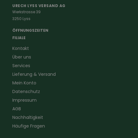
Schreinerbekleidung
Insektenschutz
URECH LYSS VERSAND AG
Werkstrasse 39
Handwerker
Uhren & Wetterstationen
3250 Lyss
Landwirtschaft
Taschenlampen &
Kaminfeger
Feldstecher & Fotofalle
ÖFFNUNGSZEITEN
Forstbekleidung
für Hof & Garten
FILIALE
Warnschutzbekleidung
für Heim & Haushalt
Kontakt
Gartenbau
Pflegeprodukte
Über uns
Sanitär
Lammfell
Elektriker- und Installateur
Gutscheine
Services
Logistikbekleidung
Lieferung & Versand
Firmenbekleidung
Mein Konto
Datenschutz
Impressum
AGB
Nachhaltigkeit
Häufige Fragen