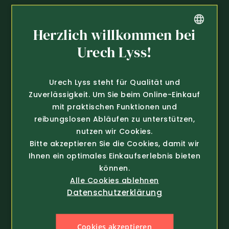
Herzlich willkommen bei
GERMAN
Urech Lyss!
Arbeitskleidung
Schuhe
FRENCH
Arbeitshosen
Sicherheitsschuhe
Urech Lyss steht für Qualität und
Latzhosen / Overall
Arbeitsschuhe
Zuverlässigkeit. Um Sie beim Online-Einkauf
Regenbekleidung
Stiefel
mit praktischen Funktionen und
Damen Arbeitskleidung
Bergschuhe
reibungslosen Abläufen zu unterstützen,
Kinder Arbeitskleidung
Winterschuhe
nutzen wir Cookies.
Arbeitsjacken
Alltagsschuhe
Bitte akzeptieren Sie die Cookies, damit wir
Schürzen & Berufsmantel
Wanderschuhe
Ihnen ein optimales Einkaufserlebnis bieten
Arbeitshemden
Gastroschuhe
können.
Arbeitsshirts / Pullover
Hausschuhe
Alle Cookies ablehnen
Arbeitsschutz
Schuhpflege & Zubehör
Datenschutzerklärung
Arbeit Warnschutzbekleidung
Arbeit Hüte / Mützen
Geprüfter Shop
Zahlarten
Arbeitssocken
Cookies akzeptieren