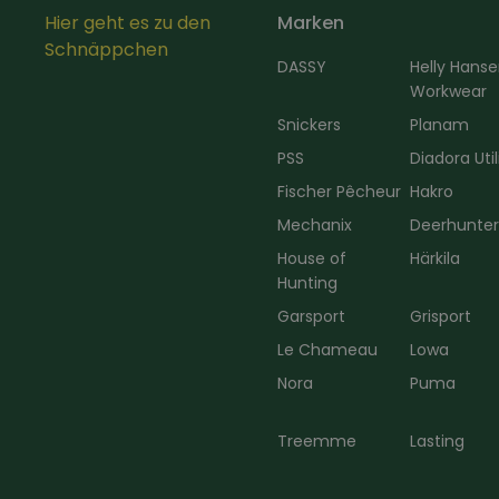
Hier geht es zu den
Marken
Schnäppchen
DASSY
Helly Hans
Workwear
Snickers
Planam
PSS
Diadora Util
Fischer Pêcheur
Hakro
Mechanix
Deerhunte
House of
Härkila
Hunting
Garsport
Grisport
Le Chameau
Lowa
Nora
Puma
Treemme
Lasting