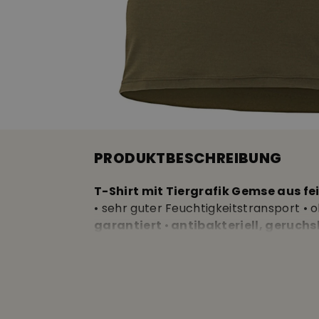
PRODUKTBESCHREIBUNG
T-Shirt mit Tiergrafik Gemse aus fe
• sehr guter Feuchtigkeitstransport •
garantiert
•
antibakteriell, geruc
Geruchsentwicklung • keine Nähte an
aussergewöhnliche Qualität • 100% ext
Produktion, Mulesing frei zertifiziert 
Wasch- und Pflegehinweise für Wolle f