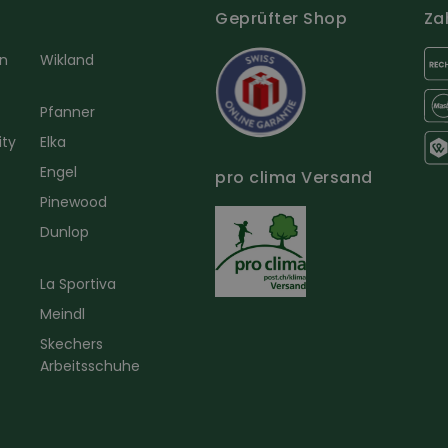
Geprüfter Shop
Za
en
Wikland
Pfanner
ity
Elka
Engel
pro clima Versand
r
Pinewood
Dunlop
La Sportiva
Meindl
Skechers
Arbeitsschuhe