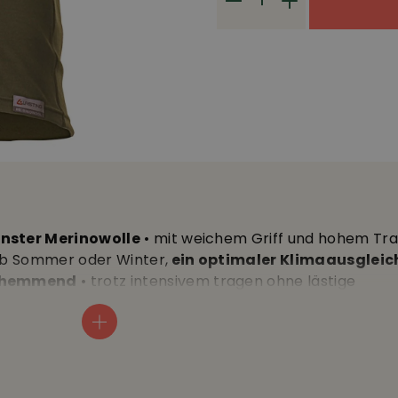
inster Merinowolle
• mit weichem Griff und hohem Tr
 ob Sommer oder Winter,
ein optimaler Klimaausgleich
hshemmend
• trotz intensivem tragen ohne lästige
 den Schultern für angenehmeres Rucksacktragen •
ra feine Merinowolle, 160 g/m2 • aus umwelt- und tierg
• 30°C Wäsche • Länge ca. 72 cm.
inden Sie im Datenblatt.