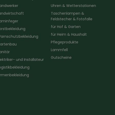
andwerker
Uhren & Wetterstationen
andwirtschaft
Taschenlampen &
Feldstecher & Fotofalle
aminfeger
für Hof & Garten
orstbekleidung
für Heim & Haushalt
arnschutzbekleidung
Pflegeprodukte
artenbau
Lammfell
anitär
Gutscheine
lektriker- und Installateur
ogistikbekleidung
irmenbekleidung