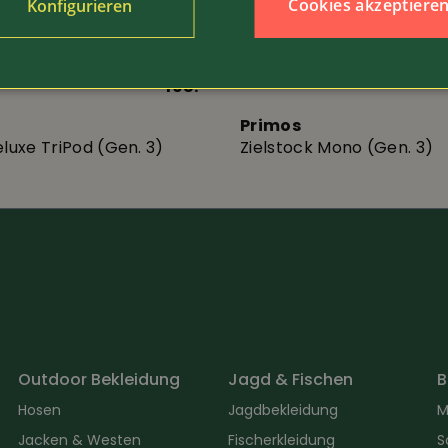
Cookies akzeptiere
Konfigurieren
198.-
Art.-Nr. 3566
Primos
eluxe TriPod (Gen. 3)
Zielstock Mono (Gen. 3)
Outdoor Bekleidung
Jagd & Fischen
B
Hosen
Jagdbekleidung
M
Jacken & Westen
Fischerkleidung
S