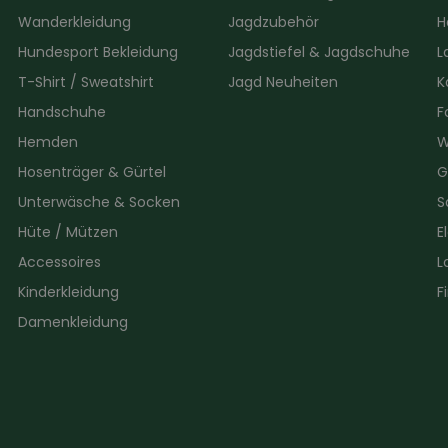
Wanderkleidung
Jagdzubehör
H
Hundesport Bekleidung
Jagdstiefel & Jagdschuhe
L
T-Shirt / Sweatshirt
Jagd Neuheiten
K
Handschuhe
F
Hemden
W
Hosenträger & Gürtel
G
Unterwäsche & Socken
S
Hüte / Mützen
E
Accessoires
L
Kinderkleidung
F
Damenkleidung