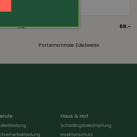
n
119.-
Art.-Nr. 19424
69.-
Portemonnaie Edelweiss
erufe
Haus & Hof
alerkleidung
Schädlingsbekämpfung
chreinerbekleidung
Insektenschutz