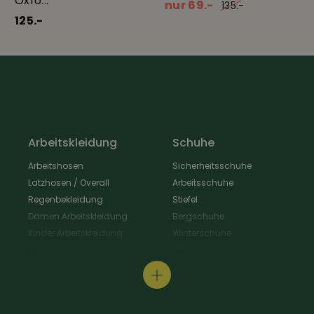
Oxfo...
nur 69.-
135.-
125.-
Arbeitskleidung
Schuhe
Arbeitshosen
Sicherheitsschuhe
Latzhosen / Overall
Arbeitsschuhe
Regenbekleidung
Stiefel
Damen Arbeitskleidung
Bergschuhe
Kinder Arbeitskleidung
Winterschuhe
Arbeitsjacken
Alltagsschuhe
Schürzen & Berufsmantel
Wanderschuhe
Arbeitshemden
Gastroschuhe
Arbeitsshirts / Pullover
Hausschuhe