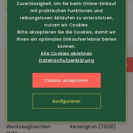
Reissverschluss • verstellbarer Bund- und
Zuverlässigkeit. Um Sie beim Online-Einkauf
Ärmelabschluss • Winter-Arbeitsjacke Berg von Helly
WEITERE SPANNENDE PRODUKTE
mit praktischen Funktionen und
Hansen Workwear, Material aussen: 100% Polyester
reibungslosen Abläufen zu unterstützen,
(197g/m²) , Material Füllung: 100% Polyester (160g/m²
Neu
nutzen wir Cookies.
Körper, 120 g/m² Ärmel)
Bitte akzeptieren Sie die Cookies, damit wir
Ihnen ein optimales Einkaufserlebnis bieten
können.
Atmungsaktiv
Wasserabweisend
Alle Cookies ablehnen
Datenschutzerklärung
Sehr robust
Cookies akzeptieren
Konfigurieren
Art.-Nr. 385410
Art.-Nr. 344210
Helly Hansen
Helly Hansen
Workwear
Workwear
Stretch-Arbeitshose
Halfzip Fleece
Werkzeugtaschen
Kensington (72251)