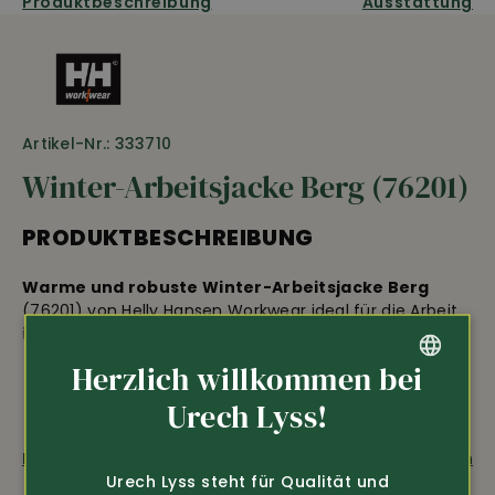
Produktbeschreibung
Ausstattung
Artikel-Nr.: 333710
Winter-Arbeitsjacke Berg (76201)
PRODUKTBESCHREIBUNG
Warme und robuste Winter-Arbeitsjacke Berg
(76201) von Helly Hansen Workwear ideal für die Arbeit
im Freiem auch bei kalten Temperaturen • wind- und
wasserabweisend, ohne Schulternähte für verbesserte
Herzlich willkommen bei
Wasserfestigkeit • angenehm weiche Krageninnenseite
• verstellbare und abnehmbare Kapuze •
GERMAN
Urech Lyss!
reflektierende Details
• gedeckter
FRENCH
Frontreissverschluss mit Kinnschutz • 2 Brusttaschen
Fragen zum Produkt
Weiterempfehlen
mit Reissverschluss • 2 seitliche Taschen mit
Urech Lyss steht für Qualität und