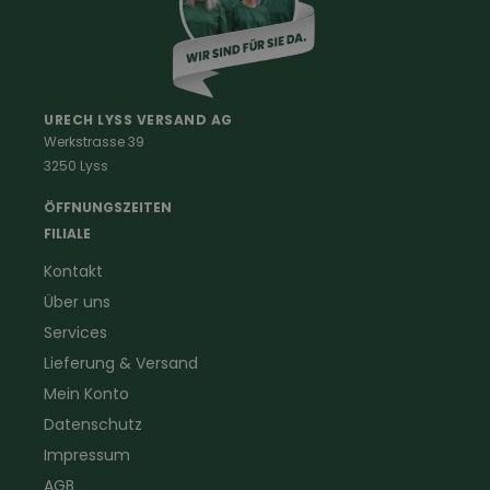
Damenkleidung
Berufe
Haus & Hof
Malerkleidung
Schädlingsbekämpfung
Schreinerbekleidung
Insektenschutz
URECH LYSS VERSAND AG
Werkstrasse 39
Handwerker
Uhren & Wetterstationen
3250 Lyss
Landwirtschaft
Taschenlampen &
Kaminfeger
Feldstecher & Fotofalle
ÖFFNUNGSZEITEN
Forstbekleidung
für Hof & Garten
FILIALE
Warnschutzbekleidung
für Heim & Haushalt
Kontakt
Gartenbau
Pflegeprodukte
Über uns
Sanitär
Lammfell
Elektriker- und Installateur
Gutscheine
Services
Logistikbekleidung
Lieferung & Versand
Firmenbekleidung
Mein Konto
Datenschutz
Impressum
AGB