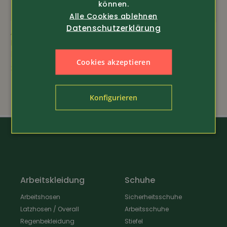
können.
Alle Cookies ablehnen
Datenschutzerklärung
Art.-Nr. 387010
Art.-Nr. 386612
DASSY
Snickers Workwear
Funktions T-Shirt Nexus
Damen Winter-
Cookies akzeptieren
Arbeitsjacke Primaloft
32.80
(111...
229.-
Konfigurieren
Arbeitskleidung
Schuhe
Arbeitshosen
Sicherheitsschuhe
Latzhosen / Overall
Arbeitsschuhe
Regenbekleidung
Stiefel