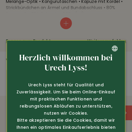
Melange-Optik • Kängurutaschen • Kapuze mit Kordel •
Strickbündchen an Ärmel und Bundabschluss • 80%
2
Baumwolle, 20% Polyester, 300 g/m
Fragen zum Produkt
Weiterempfehlen
Herzlich willkommen bei
WEITERE SPANNENDE PRODUKTE
GERMAN
Urech Lyss!
Neu
Neu
FRENCH
Urech Lyss steht für Qualität und
Zuverlässigkeit. Um Sie beim Online-Einkauf
mit praktischen Funktionen und
reibungslosen Abläufen zu unterstützen,
nutzen wir Cookies.
Bitte akzeptieren Sie die Cookies, damit wir
Ihnen ein optimales Einkaufserlebnis bieten