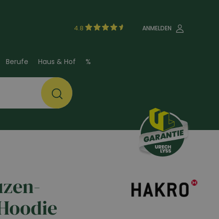
4.8
ANMELDEN
Berufe
Haus & Hof
%
uzen-
 Hoodie