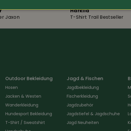
r
Härkila
ler Jaxon
T-Shirt Trail Bestseller
Outdoor Bekleidung
Jagd & Fischen
B
Hosen
Jagdbekleidung
M
Jacken & Westen
Fischerkleidung
S
Wanderkleidung
Jagdzubehör
H
Hundesport Bekleidung
Jagdstiefel & Jagdschuhe
L
T-Shirt / Sweatshirt
Jagd Neuheiten
K