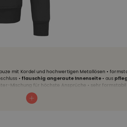
puze mit Kordel und hochwertigen Metallösen • formsta
schluss •
flauschig angeraute Innenseite
• aus
pfleg
ter-Mischung für höchste Ansprüche • sehr formstabil
cyceltes Polyester, 300g/m2 • Länge ca. 75 cm • 40°C