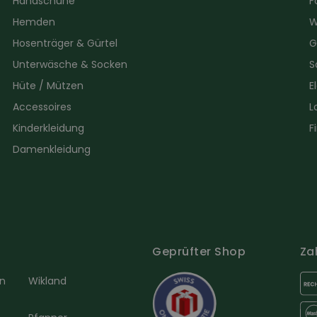
Handschuhe
F
Hemden
W
Hosenträger & Gürtel
G
Unterwäsche & Socken
S
Hüte / Mützen
E
Accessoires
L
Kinderkleidung
F
Damenkleidung
Geprüfter Shop
Za
en
Wikland