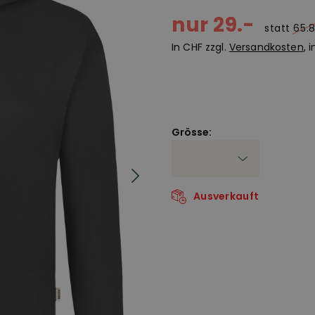
nur 29.-
statt
65.
In CHF zzgl.
Versandkosten
, 
Grösse:
Ausverkauft