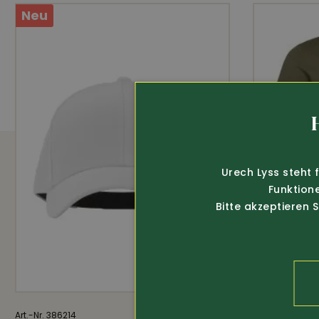
Neu
Urech Lyss steht 
Funktion
Bitte akzeptieren 
Art.-Nr. 386214
25.-
Art.-Nr. 374424