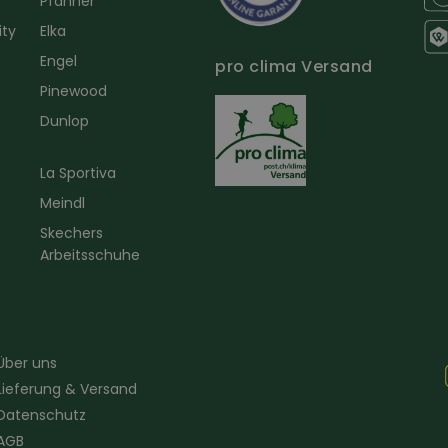
Pfanner
ity
Elka
Engel
pro clima Versand
r
Pinewood
Dunlop
La Sportiva
Meindl
Skechers
Arbeitsschuhe
Über uns
Lieferung & Versand
Datenschutz
AGB