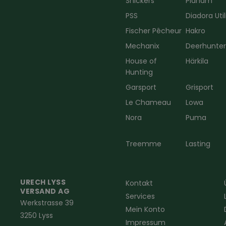
Snickers
Planam
PSS
Diadora Util
Fischer Pêcheur
Hakro
Mechanix
Deerhunte
House of
Härkila
Hunting
Garsport
Grisport
Le Chameau
Lowa
Nora
Puma
Treemme
Lasting
URECH LYSS
Kontakt
VERSAND AG
Services
Werkstrasse 39
Mein Konto
3250 Lyss
Impressum