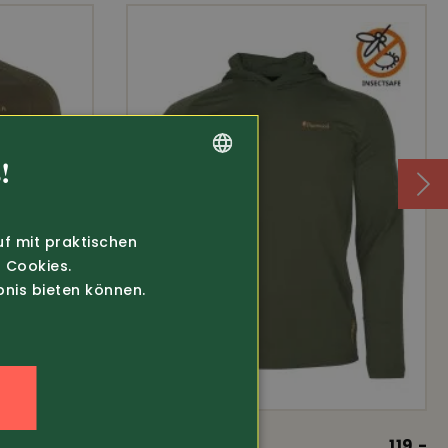
!
GERMAN
FRENCH
uf mit praktischen
 Cookies.
bnis bieten können.
n
69.80
Art.-Nr. 371424
119.-