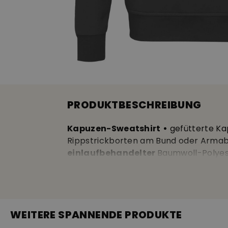
PRODUKTBESCHREIBUNG
Kapuzen-Sweatshirt
•
gefütterte Ka
Rippstrickborten am Bund oder Armab
einlaufbehandelter
Baumwoll-Polyes
farbecht • 72% Bio-Baumwolle, 28% re
WEITERE SPANNENDE PRODUKTE
OEKO-TEX