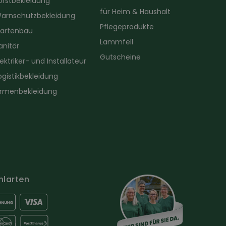
orstbekleidung
für Heim & Haushalt
arnschutzbekleidung
Pflegeprodukte
artenbau
Lammfell
anitär
Gutscheine
lektriker- und Installateur
ogistikbekleidung
irmenbekleidung
hlarten