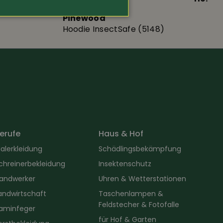
Pinewood
Hoodie InsectSafe (5148)
erufe
Haus & Hof
alerkleidung
Schädlingsbekämpfung
chreinerbekleidung
Insektenschutz
andwerker
Uhren & Wetterstationen
andwirtschaft
Taschenlampen &
Feldstecher & Fotofalle
aminfeger
für Hof & Garten