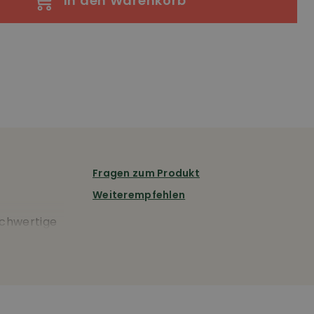
In den Warenkorb
Fragen zum Produkt
Weiterempfehlen
hochwertige
a. 68cm,