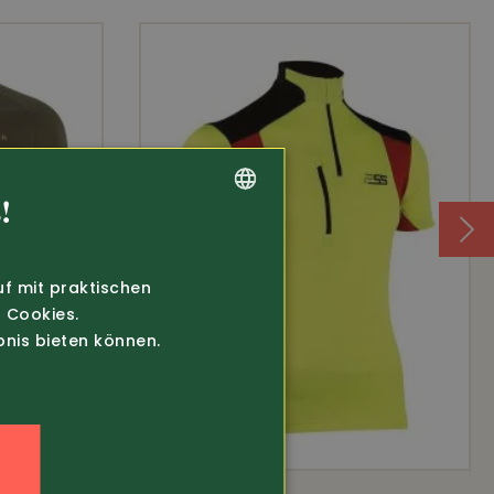
!
GERMAN
FRENCH
uf mit praktischen
 Cookies.
bnis bieten können.
n