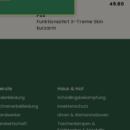
69.80
Art.-Nr. 373553
49.80
PSS
Funktionsshirt X-Treme Skin
kurzarm
erufe
Haus & Hof
alerkleidung
Schädlingsbekämpfung
chreinerbekleidung
Insektenschutz
andwerker
Uhren & Wetterstationen
andwirtschaft
Taschenlampen &