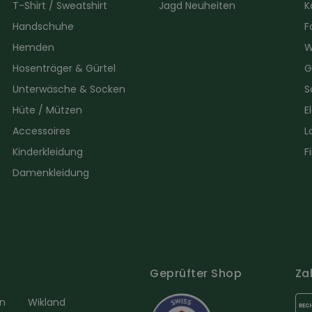
T-Shirt / Sweatshirt
Jagd Neuheiten
K
Handschuhe
F
Hemden
W
Hosenträger & Gürtel
G
Unterwäsche & Socken
S
Hüte / Mützen
E
Accessoires
L
Kinderkleidung
F
Damenkleidung
Geprüfter Shop
Za
en
Wikland