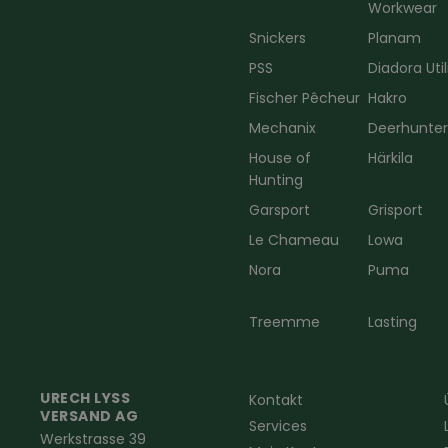
Workwear
Snickers
Planam
PSS
Diadora Util
Fischer Pêcheur
Hakro
Mechanix
Deerhunte
House of
Härkila
Hunting
Garsport
Grisport
Le Chameau
Lowa
Nora
Puma
Treemme
Lasting
URECH LYSS
Kontakt
VERSAND AG
Services
Werkstrasse 39