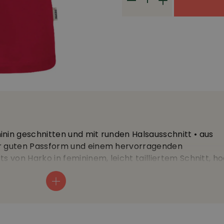
inin geschnitten und mit runden Halsausschnitt • aus
er guten Passform und einem hervorragenden
ts von Harko in femininem, leicht tailliertem Schnitt, 
it • Single-Jersey aus 100% Baumwolle, 160g/m2, Länge c