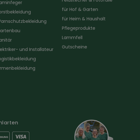
Feldstecher & Fotofalle
aminfeger
für Hof & Garten
orstbekleidung
für Heim & Haushalt
arnschutzbekleidung
Pflegeprodukte
artenbau
Lammfell
anitär
Gutscheine
lektriker- und Installateur
ogistikbekleidung
irmenbekleidung
hlarten