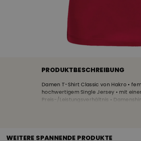
PRODUKTBESCHREIBUNG
Damen T-Shirt Classic von Hakro • fem
hochwertigem Single Jersey • mit ein
Preis-/Leistungsverhältnis • Damenshir
Baumwolle. Ideal für Arbeit und Freize
waschbar bei 60°C.
WEITERE SPANNENDE PRODUKTE