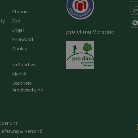
Pfanner
ity
Elka
Engel
pro clima Versand
r
Pinewood
Dunlop
La Sportiva
Meindl
Skechers
Arbeitsschuhe
Über uns
Lieferung & Versand