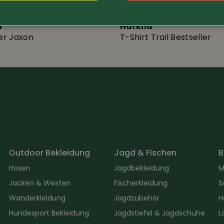
29.80
Art.-Nr. 373724
r
Härkila
ler Jaxon
T-Shirt Trail Bestseller
Outdoor Bekleidung
Jagd & Fischen
B
Hosen
Jagdbekleidung
M
Jacken & Westen
Fischerkleidung
S
Wanderkleidung
Jagdzubehör
H
Hundesport Bekleidung
Jagdstiefel & Jagdschuhe
L