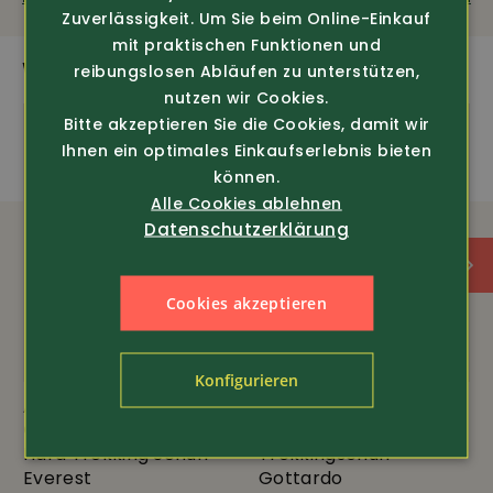
extra viel Komfort • robuste Metalösen •
Zuverlässigkeit. Um Sie beim Online-Einkauf
weichgepolsterter Schaftrand • Gewicht ca. 705g/
mit praktischen Funktionen und
Schuh
WEITERE SPANNENDE PRODUKTE
reibungslosen Abläufen zu unterstützen,
nutzen wir Cookies.
Bitte akzeptieren Sie die Cookies, damit wir
Ihnen ein optimales Einkaufserlebnis bieten
Wasserdicht
können.
Alle Cookies ablehnen
Datenschutzerklärung
Cookies akzeptieren
Konfigurieren
Art.-Nr. 4649
Art.-Nr. 4306
Gro-nell
Gro-nell
Hard Trekking Schuh
Trekkingschuh
Everest
Gottardo