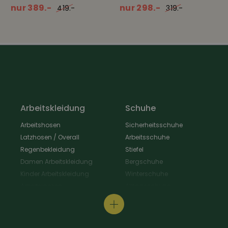
nur 389.-
nur 298.-
419.-
319.-
Arbeitskleidung
Schuhe
Arbeitshosen
Sicherheitsschuhe
Latzhosen / Overall
Arbeitsschuhe
Regenbekleidung
Stiefel
Damen Arbeitskleidung
Bergschuhe
Kinder Arbeitskleidung
Winterschuhe
Arbeitsjacken
Alltagsschuhe
Schürzen & Berufsmantel
Wanderschuhe
Arbeitshemden
Gastroschuhe
Arbeitsshirts / Pullover
Hausschuhe