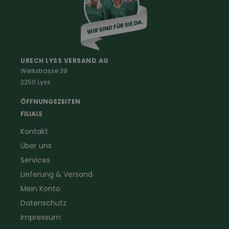
Damenkleidung
Berufe
Haus & Hof
Malerkleidung
Schädlingsbekämpfung
Schreinerbekleidung
Insektenschutz
URECH LYSS VERSAND AG
Werkstrasse 39
Handwerker
Uhren & Wetterstationen
3250 Lyss
Landwirtschaft
Taschenlampen &
Kaminfeger
Feldstecher & Fotofalle
ÖFFNUNGSZEITEN
Forstbekleidung
für Hof & Garten
FILIALE
Warnschutzbekleidung
für Heim & Haushalt
Kontakt
Gartenbau
Pflegeprodukte
Über uns
Sanitär
Lammfell
Elektriker- und Installateur
Gutscheine
Services
Logistikbekleidung
Lieferung & Versand
Firmenbekleidung
Mein Konto
Datenschutz
Impressum