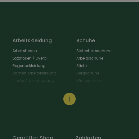
Arbeitskleidung
Schuhe
Arbeitshosen
Sicherheitsschuhe
Latzhosen / Overall
Arbeitsschuhe
Regenbekleidung
Stiefel
Damen Arbeitskleidung
Bergschuhe
Kinder Arbeitskleidung
Winterschuhe
Arbeitsjacken
Alltagsschuhe
Schürzen & Berufsmantel
Wanderschuhe
Arbeitshemden
Gastroschuhe
Arbeitsshirts / Pullover
Hausschuhe
Arbeitsschutz
Schuhpflege & Zubehör
Arbeit Warnschutzbekleidung
Arbeit Hüte / Mützen
Geprüfter Shop
Zahlarten