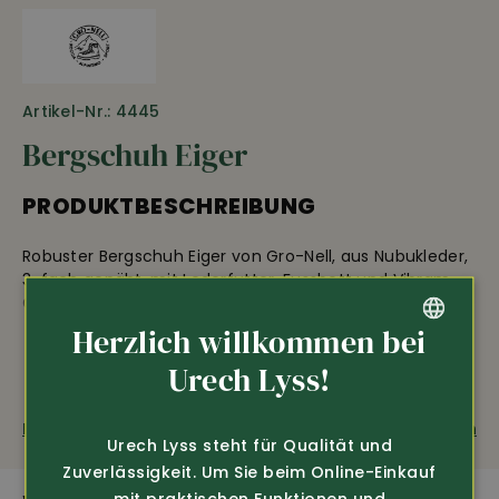
Artikel-Nr.: 4445
Bergschuh Eiger
PRODUKTBESCHREIBUNG
Robuster Bergschuh Eiger von Gro-Nell, aus Nubukleder,
3-fach genäht, mit Lederfutter, Fussbett und Vibram-
Gelbpunktsohle. Gewicht: 2134g, 1 Paar, Schuhgrösse 42.
Herzlich willkommen bei
GERMAN
Urech Lyss!
AUSSTATTUNG
FRENCH
Fragen zum Produkt
Weiterempfehlen
Urech Lyss steht für Qualität und
3-fach genäht
Zuverlässigkeit. Um Sie beim Online-Einkauf
mit praktischen Funktionen und