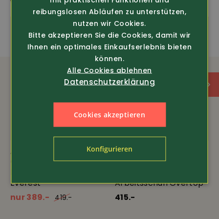
WEITERE SPANNENDE PRODUKTE
Lederfutter
reibungslosen Abläufen zu unterstützen,
nutzen wir Cookies.
Fussbett
Bitte akzeptieren Sie die Cookies, damit wir
Ihnen ein optimales Einkaufserlebnis bieten
Vibram Sohle
können.
Alle Cookies ablehnen
Datenschutzerklärung
Cookies akzeptieren
Konfigurieren
Art.-Nr. 4649
Art.-Nr. 443954
Gro-nell
Gro-nell
Hard Trekking Schuh
Berg- und
Everest
Arbeitsschuh Overtop
nur 389.-
415.-
419.-