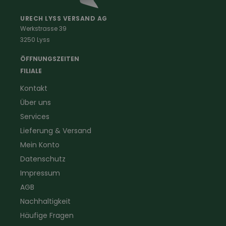
Malerkleidung
Schädlingsbekämpfung
Schreinerbekleidung
Insektenschutz
URECH LYSS VERSAND AG
Werkstrasse 39
Handwerker
Uhren & Wetterstationen
3250 Lyss
Landwirtschaft
Taschenlampen &
Kaminfeger
Feldstecher & Fotofalle
ÖFFNUNGSZEITEN
Forstbekleidung
für Hof & Garten
FILIALE
Warnschutzbekleidung
für Heim & Haushalt
Kontakt
Gartenbau
Pflegeprodukte
Über uns
Sanitär
Lammfell
Elektriker- und Installateur
Gutscheine
Services
Logistikbekleidung
Lieferung & Versand
Firmenbekleidung
Mein Konto
Datenschutz
Impressum
AGB
Nachhaltigkeit
Häufige Fragen