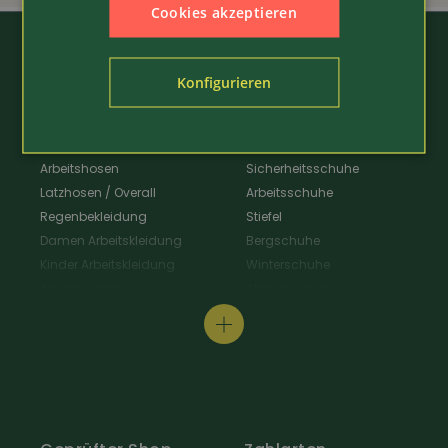
Cookies akzeptieren
Konfigurieren
Arbeitskleidung
Schuhe
Arbeitshosen
Sicherheitsschuhe
Latzhosen / Overall
Arbeitsschuhe
Regenbekleidung
Stiefel
Damen Arbeitskleidung
Bergschuhe
Kinder Arbeitskleidung
Winterschuhe
Arbeitsjacken
Alltagsschuhe
Schürzen & Berufsmantel
Wanderschuhe
Arbeitshemden
Gastroschuhe
Arbeitsshirts / Pullover
Hausschuhe
Arbeitsschutz
Schuhpflege & Zubehör
Arbeit Warnschutzbekleidung
Arbeit Hüte / Mützen