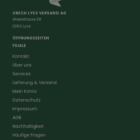
Malerkleidung
Schädlingsbekämpfung
Schreinerbekleidung
Insektenschutz
URECH LYSS VERSAND AG
Werkstrasse 39
Handwerker
Uhren & Wetterstationen
3250 Lyss
Landwirtschaft
Taschenlampen &
Kaminfeger
Feldstecher & Fotofalle
ÖFFNUNGSZEITEN
Forstbekleidung
für Hof & Garten
FILIALE
Warnschutzbekleidung
für Heim & Haushalt
Kontakt
Gartenbau
Pflegeprodukte
Über uns
Sanitär
Lammfell
Elektriker- und Installateur
Gutscheine
Services
Logistikbekleidung
Lieferung & Versand
Firmenbekleidung
Mein Konto
Datenschutz
Impressum
AGB
Nachhaltigkeit
Häufige Fragen