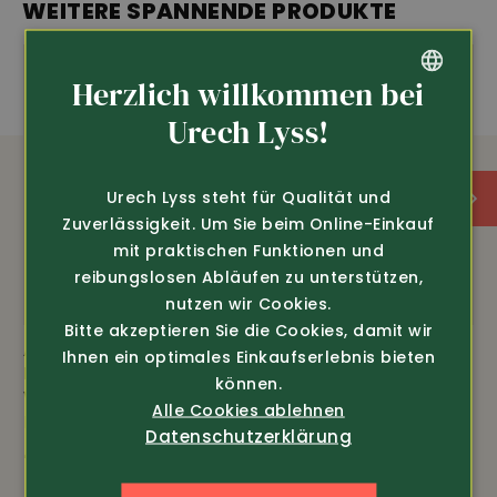
Kälteisolierend
Atmungsaktiv
WEITERE SPANNENDE PRODUKTE
Neu
Herzlich willkommen bei
GERMAN
Urech Lyss!
FRENCH
Urech Lyss steht für Qualität und
Zuverlässigkeit. Um Sie beim Online-Einkauf
mit praktischen Funktionen und
reibungslosen Abläufen zu unterstützen,
nutzen wir Cookies.
Bitte akzeptieren Sie die Cookies, damit wir
Art.-Nr. 19451
Art.-Nr. 386317
Ihnen ein optimales Einkaufserlebnis bieten
Pinewood
Snickers Workwear
können.
Winter-Pelzmütze
Sonnenschutz-Cap
Alle Cookies ablehnen
Murmansk (9420)
(9091)
Datenschutzerklärung
45.-
35.-