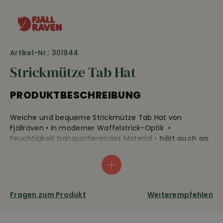
Artikel-Nr.: 301944
Strickmütze Tab Hat
PRODUKTBESCHREIBUNG
Weiche und bequeme Strickmütze Tab Hat von
Fjällräven • in moderner Waffelstrick-Optik •
Feuchtigkeit transportierendes Material •
hält auch an
feucht/kalten Wintertagen warm
•
schnell
trocknend
• optimal geeignet für den Alltag wie auch
für Outdoor Erlebnisse • Fjällräven Strickmütze Tab Hat
aus 100% recyceltem Polyester • 40°C Wäsche
Fragen zum Produkt
Weiterempfehlen