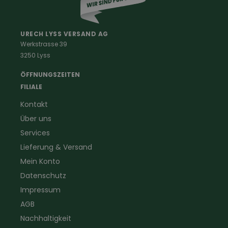
Berufe
Haus & Hof
Malerkleidung
Schädlingsbekämpfung
Schreinerbekleidung
Insektenschutz
URECH LYSS VERSAND AG
Werkstrasse 39
Handwerker
Uhren & Wetterstationen
3250 Lyss
Landwirtschaft
Taschenlampen &
Kaminfeger
Feldstecher & Fotofalle
ÖFFNUNGSZEITEN
Forstbekleidung
für Hof & Garten
FILIALE
Warnschutzbekleidung
für Heim & Haushalt
Kontakt
Gartenbau
Pflegeprodukte
Über uns
Sanitär
Lammfell
Elektriker- und Installateur
Gutscheine
Services
Logistikbekleidung
Lieferung & Versand
Firmenbekleidung
Mein Konto
Datenschutz
Impressum
AGB
Nachhaltigkeit