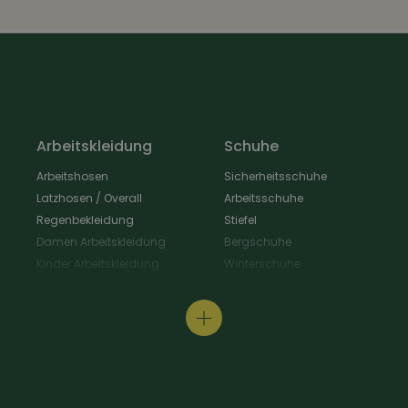
Arbeitskleidung
Schuhe
Arbeitshosen
Sicherheitsschuhe
Latzhosen / Overall
Arbeitsschuhe
Regenbekleidung
Stiefel
Damen Arbeitskleidung
Bergschuhe
Kinder Arbeitskleidung
Winterschuhe
Arbeitsjacken
Alltagsschuhe
Schürzen & Berufsmantel
Wanderschuhe
Arbeitshemden
Gastroschuhe
Arbeitsshirts / Pullover
Hausschuhe
Arbeitsschutz
Schuhpflege & Zubehör
Arbeit Warnschutzbekleidung