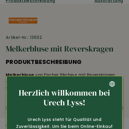
Produktbeschreibung
Ausstattung
Artikel-Nr.: 13502
Melkerbluse mit Reverskragen
PRODUKTBESCHREIBUNG
Melkerbluse
von Fischer Pêcheur mit Reverskragen.
Aus 100% Baumwoll-Coutil gestreift, 290 g/m2, 1/4-
Ärmel.
Herzlich willkommen bei
GERMAN
Urech Lyss!
Fragen zum Produkt
Weiterempfehlen
FRENCH
Urech Lyss steht für Qualität und
WEITERE SPANNENDE PRODUKTE
Zuverlässigkeit. Um Sie beim Online-Einkauf