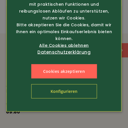
mit praktischen Funktionen und
reibungslosen Abläufen zu unterstützen,
nutzen wir Cookies.
Bitte akzeptieren Sie die Cookies, damit wir
Ihnen ein optimales Einkaufserlebnis bieten
können.
Alle Cookies ablehnen
Datenschutzerklärung
Cookies akzeptieren
Art.-Nr. 276533
Art.-Nr. 356233
Fischer Pêcheur
DASSY
Konfigurieren
Köper Arbeitshose 300
Sweatshirt Aratu Logix
g/m2
69.-
69.80