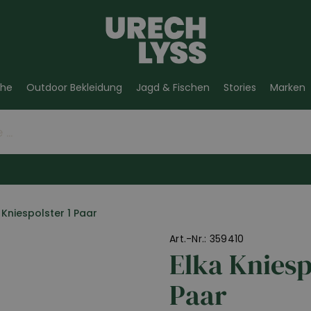
he
Outdoor Bekleidung
Jagd & Fischen
Stories
Marken
Kniespolster 1 Paar
Art.-Nr.: 359410
Elka Kniesp
Paar