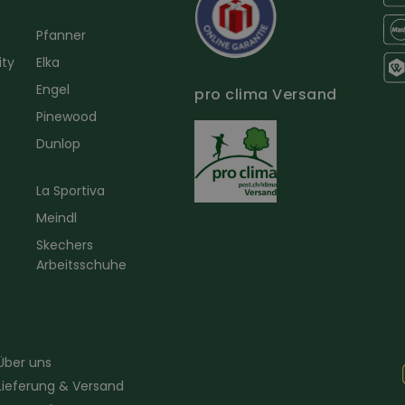
Pfanner
ity
Elka
Engel
pro clima Versand
r
Pinewood
Dunlop
La Sportiva
Meindl
Skechers
Arbeitsschuhe
Über uns
Lieferung & Versand