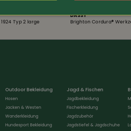
23.-
Art.-Nr. 14258
DASSY
 1924 Typ 2 large
Brighton Cordura® Werk
Outdoor Bekleidung
Jagd & Fischen
B
Hosen
Jagdbekleidung
M
Jacken & Westen
Fischerkleidung
S
Wanderkleidung
Jagdzubehör
H
Hundesport Bekleidung
Jagdstiefel & Jagdschuhe
L