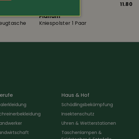
19.80
Art.-Nr. 13835
11.80
Planam
zeugtasche
Kniespolster 1 Paar
erufe
Haus & Hof
alerkleidung
Schädlingsbekämpfung
chreinerbekleidung
Insektenschutz
andwerker
Uhren & Wetterstationen
andwirtschaft
Taschenlampen &