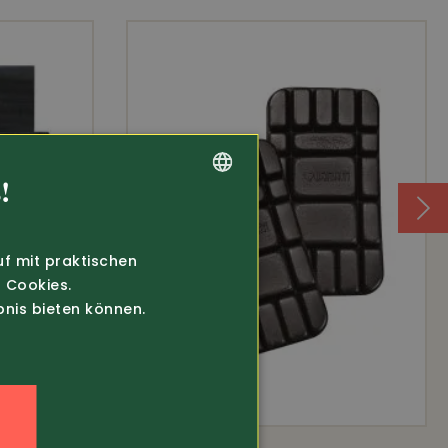
!
GERMAN
FRENCH
uf mit praktischen
 Cookies.
bnis bieten können.
n