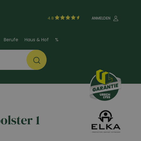
4.8
ANMELDEN
Berufe
Haus & Hof
%
olster 1