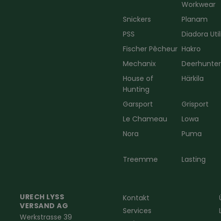
Workwear
Snickers
Planam
PSS
Diadora Util
Fischer Pêcheur
Hakro
Mechanix
Deerhunte
House of
Härkila
Hunting
Garsport
Grisport
Le Chameau
Lowa
Nora
Puma
Treemme
Lasting
URECH LYSS
Kontakt
VERSAND AG
Services
Werkstrasse 39