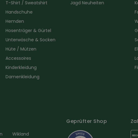
T-Shirt / Sweatshirt
Jagd Neuheiten
K
Handschuhe
F
Hemden
W
Hosenträger & Gürtel
G
Unterwäsche & Socken
S
Hüte / Mützen
E
Accessoires
L
Kinderkleidung
F
Damenkleidung
Geprüfter Shop
Za
en
Wikland