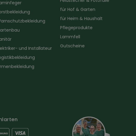
Feldstecher & Fotofalle
aminfeger
für Hof & Garten
orstbekleidung
für Heim & Haushalt
arnschutzbekleidung
Pflegeprodukte
artenbau
Lammfell
anitär
Gutscheine
lektriker- und Installateur
ogistikbekleidung
irmenbekleidung
hlarten