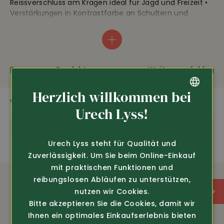
Reissverschluss am Kragen ideal für Jagd und Freizeit •
Verstärkungen in Kontrastfarbe an Schultern und
Ellbogen • angenehmes und pflegeleichtes Material aus
100% Polyacryl • Länge ca. 71cm • 40° C Wäsche
Fragen zum Produkt
Weiterempfehlen
amfori
Herzlich willkommen bei
AUSSTATTUNG
WEITERE SPANNENDE PRODUKTE
GERMAN
Urech Lyss!
Tipp
FRENCH
aus 100% Polyacryl
Urech Lyss steht für Qualität und
Zuverlässigkeit. Um Sie beim Online-Einkauf
Länge ca. 71cm
mit praktischen Funktionen und
reibungslosen Abläufen zu unterstützen,
40° C Wäsche
nutzen wir Cookies.
Bitte akzeptieren Sie die Cookies, damit wir
Ihnen ein optimales Einkaufserlebnis bieten