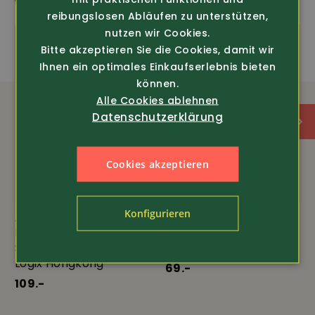
WEITERE SPANNENDE PRODUKTE
amfori
OEKO-TEX
reibungslosen Abläufen zu unterstützen,
nutzen wir Cookies.
Bitte akzeptieren Sie die Cookies, damit wir
Stretch
Ihnen ein optimales Einkaufserlebnis bieten
können.
AUSSTATTUNG
Alle Cookies ablehnen
Datenschutzerklärung
Höchste Bewegungsfreiheit
Cookies akzeptieren
Äusserst robust und langlebig
Konfigurieren
Super Farbkombinationen
Art.-Nr. 356633
Art.-Nr. 356233
DASSY
DASSY
Stretch-Arbeitshose
Sweatshirt Aratu Logix
Logix Hongkong
69.-
109.-