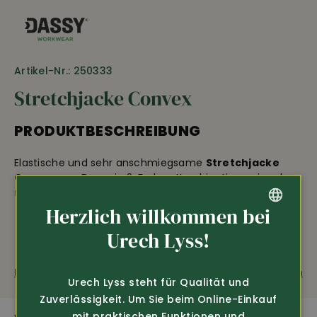
Artikel-Nr.: 250333
Stretchjacke Convex
PRODUKTBESCHREIBUNG
Elastische und sehr anschmiegsame
Stretchjacke
Convex
von Dassy in 2-Farben Kombination uni und
meliert • ideal auch als Midlayer zum Unterziehen oder
auch einfach so • Reissverschluss vorne mit Kinnschutz
Herzlich willkommen bei
• 2 seitliche Taschen mit Reissverschluss • Brusttasche
GERMAN
Urech Lyss!
mit Reissverschluss • elastisch an Ärmelenden und Bund
• extra lange Ärmel • Länge ca. 71 cm • 100% Polyester,
FRENCH
287 g/m2.
Fragen zum Produkt
Weiterempfehlen
Urech Lyss steht für Qualität und
Zuverlässigkeit. Um Sie beim Online-Einkauf
mit praktischen Funktionen und