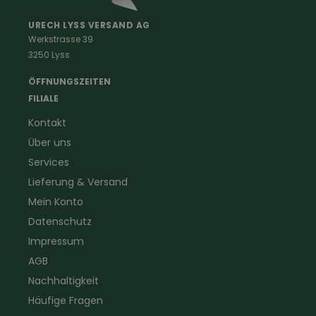
Malerkleidung
Schädlingsbekämpfung
Schreinerbekleidung
Insektenschutz
URECH LYSS VERSAND AG
Werkstrasse 39
Handwerker
Uhren & Wetterstationen
3250 Lyss
Landwirtschaft
Taschenlampen &
Kaminfeger
Feldstecher & Fotofalle
ÖFFNUNGSZEITEN
Forstbekleidung
für Hof & Garten
FILIALE
Warnschutzbekleidung
für Heim & Haushalt
Kontakt
Gartenbau
Pflegeprodukte
Über uns
Sanitär
Lammfell
Elektriker- und Installateur
Gutscheine
Services
Logistikbekleidung
Lieferung & Versand
Firmenbekleidung
Mein Konto
Datenschutz
Impressum
AGB
Nachhaltigkeit
Häufige Fragen