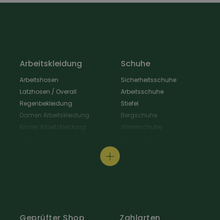
Arbeitskleidung
Schuhe
Arbeitshosen
Sicherheitsschuhe
Latzhosen / Overall
Arbeitsschuhe
Regenbekleidung
Stiefel
Damen Arbeitskleidung
Bergschuhe
Kinder Arbeitskleidung
Winterschuhe
Arbeitsjacken
Alltagsschuhe
Schürzen & Berufsmantel
Wanderschuhe
Arbeitshemden
Gastroschuhe
Arbeitsshirts / Pullover
Hausschuhe
Arbeitsschutz
Schuhpflege & Zubehör
Arbeit Warnschutzbekleidung
Arbeit Hüte / Mützen
Geprüfter Shop
Zahlarten