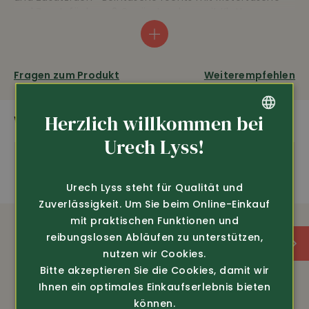
und Zusatzfächer • 2 Gesässtaschen mit Klett •
Knieverstärkungen mit Cordura®
• verstellbarer
Rückenelastik • 3-fache Kappnähte • um 5,5 cm
verlängerbar ohne zu nähen • 65% Polyester, 35%
Baumwolle, 245 g/m², 60° C Wäsche.
Fragen zum Produkt
Weiterempfehlen
Herzlich willkommen bei
WEITERE SPANNENDE PRODUKTE
amfori
OEKO-TEX
GERMAN
Urech Lyss!
FRENCH
Reissfest
Urech Lyss steht für Qualität und
Zuverlässigkeit. Um Sie beim Online-Einkauf
AUSSTATTUNG
mit praktischen Funktionen und
reibungslosen Abläufen zu unterstützen,
nutzen wir Cookies.
Robust
Bitte akzeptieren Sie die Cookies, damit wir
Ihnen ein optimales Einkaufserlebnis bieten
Verstellbarer Rückenelastik
können.