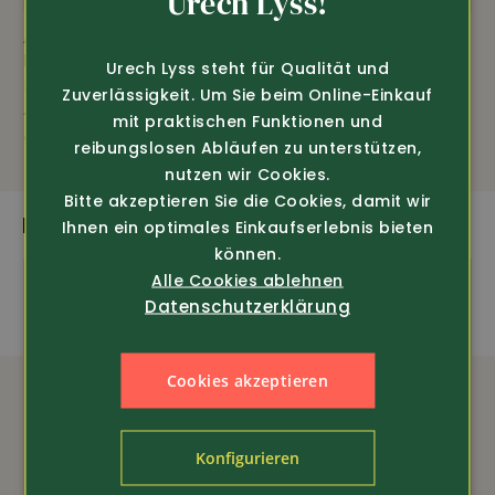
Urech Lyss!
FRENCH
Art.-Nr. 264364
Art.-Nr. 264264
DASSY
DASSY
Urech Lyss steht für Qualität und
Damen Stretch-
Damen Sweat-
Zuverlässigkeit. Um Sie beim Online-Einkauf
Arbeitshose Helix
Arbeitsjacke Velox
mit praktischen Funktionen und
95.-
69.-
reibungslosen Abläufen zu unterstützen,
nutzen wir Cookies.
Bitte akzeptieren Sie die Cookies, damit wir
DAS PASST DAZU
Ihnen ein optimales Einkaufserlebnis bieten
können.
Alle Cookies ablehnen
Datenschutzerklärung
Cookies akzeptieren
Konfigurieren