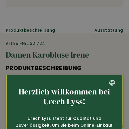
Produktbeschreibung
Ausstattung
Artikel-Nr.: 321724
Damen Karobluse Irene
PRODUKTBESCHREIBUNG
Schöne Damen Karobluse Irene aus angenehmen
Mischgewebe • feminin geschnitten • durchgeknöpft •
Herzlich willkommen bei
Knöpfe aus Hornimitat • Liegekragen • mit gesticktem
GERMAN
Urech Lyss!
Hirsch auf der Brust • Krempelarme zum Befestigen mit
einem Knopf • Material: 60% Baumwolle, 40% Polyester
FRENCH
Urech Lyss steht für Qualität und
Zuverlässigkeit. Um Sie beim Online-Einkauf
Fragen zum Produkt
Weiterempfehlen