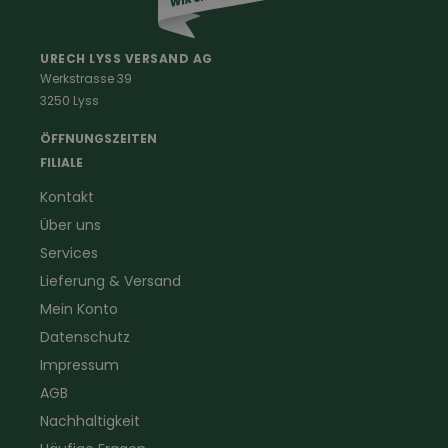
Berufe
Haus & Hof
Malerkleidung
Schädlingsbekämpfung
Schreinerbekleidung
Insektenschutz
URECH LYSS VERSAND AG
Werkstrasse 39
Handwerker
Uhren & Wetterstationen
3250 Lyss
Landwirtschaft
Taschenlampen &
Kaminfeger
Feldstecher & Fotofalle
ÖFFNUNGSZEITEN
Forstbekleidung
für Hof & Garten
FILIALE
Warnschutzbekleidung
für Heim & Haushalt
Kontakt
Gartenbau
Pflegeprodukte
Über uns
Sanitär
Lammfell
Elektriker- und Installateur
Gutscheine
Services
Logistikbekleidung
Lieferung & Versand
Firmenbekleidung
Mein Konto
Datenschutz
Impressum
AGB
Nachhaltigkeit