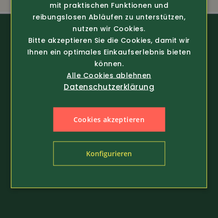
mit praktischen Funktionen und
reibungslosen Abläufen zu unterstützen,
nutzen wir Cookies.
Bitte akzeptieren Sie die Cookies, damit wir
Ihnen ein optimales Einkaufserlebnis bieten
können.
Arbeitskleidung
Schuhe
Alle Cookies ablehnen
Datenschutzerklärung
Arbeitshosen
Sicherheitsschuhe
Latzhosen / Overall
Arbeitsschuhe
Regenbekleidung
Stiefel
Cookies akzeptieren
Damen Arbeitskleidung
Bergschuhe
Kinder Arbeitskleidung
Winterschuhe
Arbeitsjacken
Alltagsschuhe
Konfigurieren
Schürzen & Berufsmantel
Wanderschuhe
Arbeitshemden
Gastroschuhe
Arbeitsshirts / Pullover
Hausschuhe
Arbeitsschutz
Schuhpflege & Zubehör
Arbeit Warnschutzbekleidung