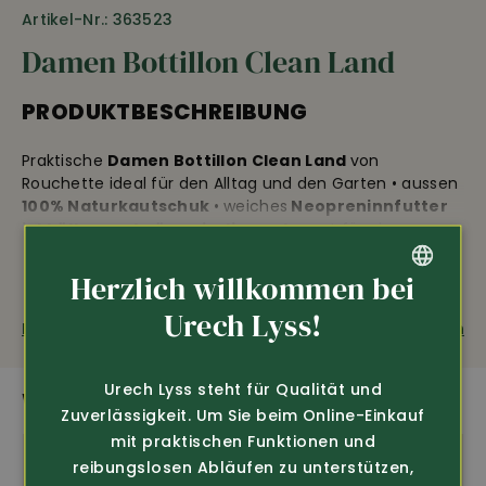
Artikel-Nr.: 363523
Damen Bottillon Clean Land
PRODUKTBESCHREIBUNG
Praktische
Damen Bottillon Clean Land
von
Rouchette ideal für den Alltag und den Garten • aussen
100% Naturkautschuk
• weiches
Neopreninnfutter
ist kälte- und wärmeisolierend
, sorgt für einen
optimalen Temperaturhaushalt • Wechselfussbett aus
Baumwolle •
selbstreinigende Gummilaufsohle
•
Herzlich willkommen bei
einfach An- und Ausziehen dank dem elastischen
GERMAN
Urech Lyss!
Neoprenfutter und der Einstiegshilfe hinten • auch für
Fragen zum Produkt
Weiterempfehlen
ein hohes Rist geeignet • Gewicht ca. 565g/ Schuh
FRENCH
Urech Lyss steht für Qualität und
WEITERE SPANNENDE PRODUKTE
Zuverlässigkeit. Um Sie beim Online-Einkauf
Kälteisolierend
Wasserdicht
mit praktischen Funktionen und
reibungslosen Abläufen zu unterstützen,