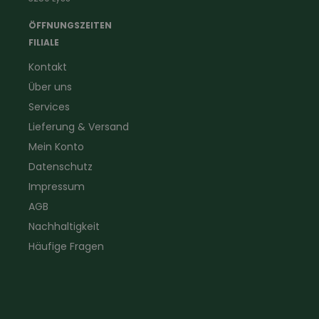
Landwirtschaft
Taschenlampen &
Kaminfeger
Feldstecher & Fotofalle
ÖFFNUNGSZEITEN
Forstbekleidung
für Hof & Garten
FILIALE
Warnschutzbekleidung
für Heim & Haushalt
Kontakt
Gartenbau
Pflegeprodukte
Über uns
Sanitär
Lammfell
Elektriker- und Installateur
Gutscheine
Services
Logistikbekleidung
Lieferung & Versand
Firmenbekleidung
Mein Konto
Datenschutz
Impressum
AGB
Nachhaltigkeit
Häufige Fragen