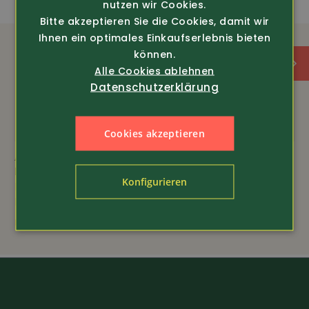
nutzen wir Cookies.
Bitte akzeptieren Sie die Cookies, damit wir
Ihnen ein optimales Einkaufserlebnis bieten
können.
Alle Cookies ablehnen
Datenschutzerklärung
Cookies akzeptieren
Art.-Nr. 5248
Art.-Nr. 19319
Le Chameau
Konfigurieren
Damen Stiefel St.
Stiefelsocken
Hubert BCB1170
25.80
nur 298.-
319.-