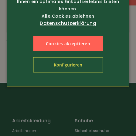
Ihnen ein optimales Einkaufserlebnis bieten
können.
Frottee-Innenfutter
Alle Cookies ablehnen
Datenschutzerklärung
Hoher Tragekomfort
Art.-Nr. 19948
Art.-Nr. 19929
Cookies akzeptieren
Engel
Worker-Socken 3 Paar
Thermowäsche
nur 19.80
39.80
24.80
Konfigurieren
Arbeitskleidung
Schuhe
Arbeitshosen
Sicherheitsschuhe