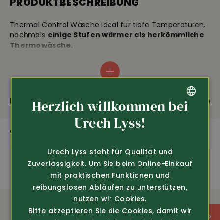
PRODUKTBESCHREIBUNG
Thermal Control Wäsche ideal für tiefe Temperaturen,
nochmals
einige Stufen wärmer als herkömmliche
Thermowäsche.
Die Innenseite ist aus einem
hochwertigen Frottee
,
welcher einen optimalen Kälteschutz bietet. Das
Material ist äusserst geschmeidig und sehr angenehm
auf der Haut. Diese Wäsche verfügt über beste
Fragen zum Produkt
Weiterempfehlen
Herzlich willkommen bei
Feuchtigkeits- und Temperaturausgleichende
Funktionen und fördert so ein optimales Körperklima
GERMAN
Urech Lyss!
und sieht zudem gut aus. Beide Shirts haben ein
WEITERE SPANNENDE PRODUKTE
FRENCH
verlängertes Rückenteil, Hose ohne Eingriff. 96% Micro-
Polyester, 4% Elasthan, 60°C Wäsche.
Urech Lyss steht für Qualität und
Zuverlässigkeit. Um Sie beim Online-Einkauf
mit praktischen Funktionen und
AUSSTATTUNG
reibungslosen Abläufen zu unterstützen,
nutzen wir Cookies.
Bitte akzeptieren Sie die Cookies, damit wir
extrem warm