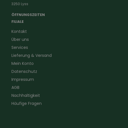
3250 Lyss
Landwirtschaft
Taschenlampen &
Kaminfeger
Feldstecher & Fotofalle
ÖFFNUNGSZEITEN
Forstbekleidung
für Hof & Garten
FILIALE
Warnschutzbekleidung
für Heim & Haushalt
Kontakt
Gartenbau
Pflegeprodukte
Über uns
Sanitär
Lammfell
Elektriker- und Installateur
Gutscheine
Services
Logistikbekleidung
Lieferung & Versand
Firmenbekleidung
Mein Konto
Datenschutz
Impressum
AGB
Nachhaltigkeit
Häufige Fragen