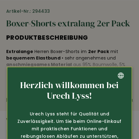
Artikel-Nr.: 294433
Boxer-Shorts extralang 2er Pack
PRODUKTBESCHREIBUNG
Extralange
Herren Boxer-Shorts im
2er Pack
mit
bequemem Elastbund
• sehr angenehmes und
anschmiegsames Material
aus 95% Baumwolle, 5%
Elastan • 60° C Wäsche • Farbe 1x marine, 1x marine-
meliert.
Herzlich willkommen bei
GERMAN
Urech Lyss!
Fragen zum Produkt
Weiterempfehlen
FRENCH
Urech Lyss steht für Qualität und
WEITERE SPANNENDE PRODUKTE
Zuverlässigkeit. Um Sie beim Online-Einkauf
mit praktischen Funktionen und
reibungslosen Abläufen zu unterstützen,