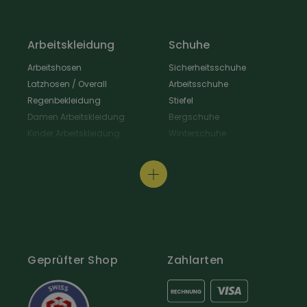
Arbeitskleidung
Schuhe
Arbeitshosen
Sicherheitsschuhe
Latzhosen / Overall
Arbeitsschuhe
Regenbekleidung
Stiefel
Damen Arbeitskleidung
Bergschuhe
Kinder Arbeitskleidung
Winterschuhe
Arbeitsjacken
Alltagsschuhe
Schürzen & Berufsmantel
Wanderschuhe
Arbeitshemden
Gastroschuhe
Arbeitsshirts / Pullover
Hausschuhe
Arbeitsschutz
Schuhpflege & Zubehör
Arbeit Warnschutzbekleidung
Arbeit Hüte / Mützen
Geprüfter Shop
Zahlarten
Arbeitssocken
Gürtel & Hosenträger