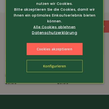
nutzen wir Cookies.
Bitte akzeptieren Sie die Cookies, damit wir
Ihnen ein optimales Einkaufserlebnis bieten
können.
Alle Cookies ablehnen
Datenschutzerklärung
Cookies akzeptieren
Art.-Nr. 19800
Art.-Nr. 19344
Konfigurieren
Herren Boxer-Shorts
Herren-Slip bedruckt
im 2er Pack
3er-Pack
26.80
25.80