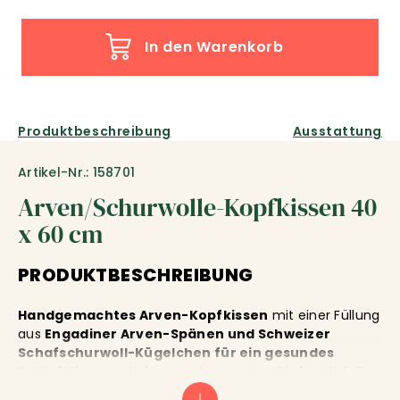
In den Warenkorb
Produktbeschreibung
Ausstattung
Artikel-Nr.: 158701
Arven/Schurwolle-Kopfkissen 40
x 60 cm
PRODUKTBESCHREIBUNG
Handgemachtes Arven-Kopfkissen
mit einer Füllung
aus
Engadiner Arven-Spänen und Schweizer
Schafschurwoll-Kügelchen für ein gesundes
Schlafklima und einen entspannten Tiefschlaf.
Der
Inhalt ist leicht, durch die Schurwolle
geräuscharm