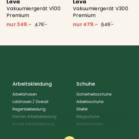
Lava
Lava
Handgemacht
Vakuumiergerät V100
Vakuumiergerät V300
Premium
Premium
Produktion Schweiz
nur 349.-
nur 479.-
479.-
649.-
40 x 60 cm
Inhalt 800g
Arbeitskleidung
Schuhe
Arbeitshosen
Sicherheitsschuhe
Latzhosen / Overall
Arbeitsschuhe
Regenbekleidung
Stiefel
Damen Arbeitskleidung
Bergschuhe
Kinder Arbeitskleidung
Winterschuhe
Arbeitsjacken
Alltagsschuhe
Schürzen & Berufsmantel
Wanderschuhe