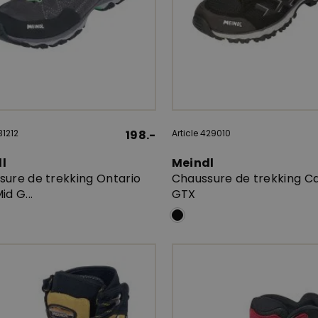
31212
198.-
Article 429010
dl
Meindl
sure de trekking Ontario
Chaussure de trekking C
id G...
GTX