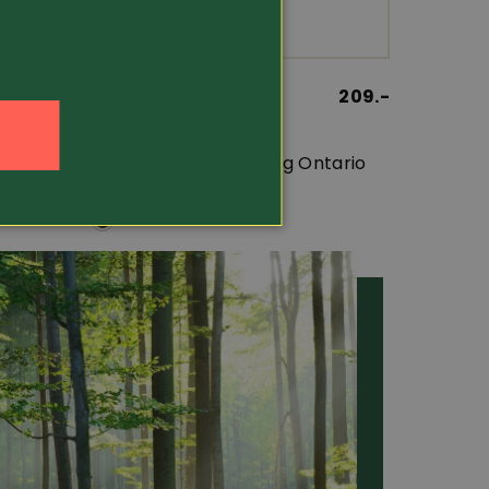
398.-
Article 431512
209.-
Meindl
land
Chaussure de trekking Ontario
GTX