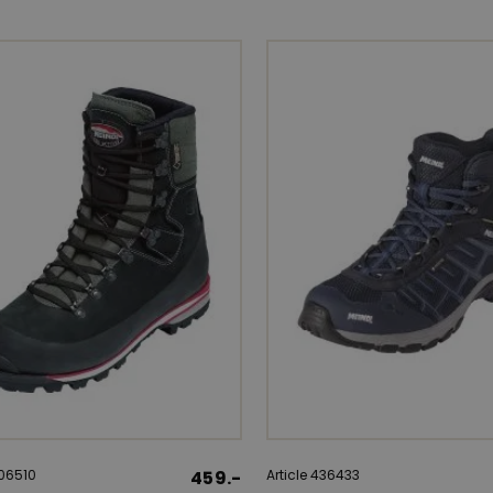
406510
459.-
Article 436433