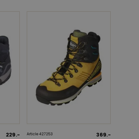
229.-
Article 427253
369.-