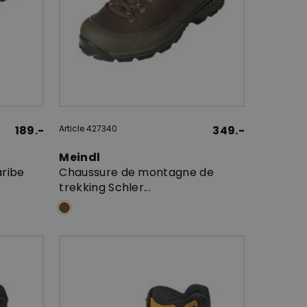
189.-
Article 427340
349.-
Meindl
aribe
Chaussure de montagne de
trekking Schler...