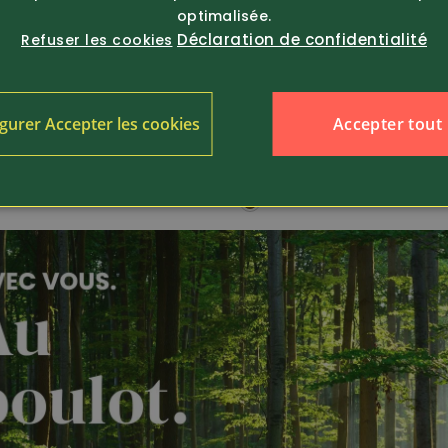
optimalisée.
Déclaration de confidentialité
Refuser les cookies
15812
379.-
Article 412040
Accepter tout
gurer Accepter les cookies
dl
Meindl
sure de trekking dames
Chaussure de trekking Is
 MFS A...
MFS Activ