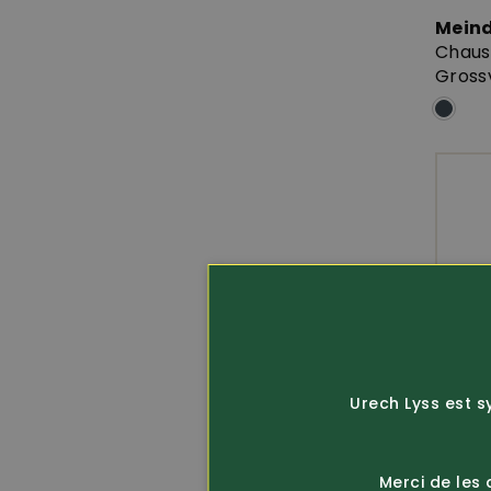
Mein
Chaus
Gross
Urech Lyss est s
Merci de les