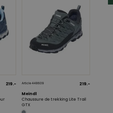
219.-
Article 448609
219.-
Meindl
our
Chaussure de trekking Lite Trail
GTX