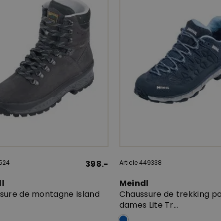
4524
398.-
Article 449338
dl
Meindl
sure de montagne Island
Chaussure de trekking p
dames Lite Tr...