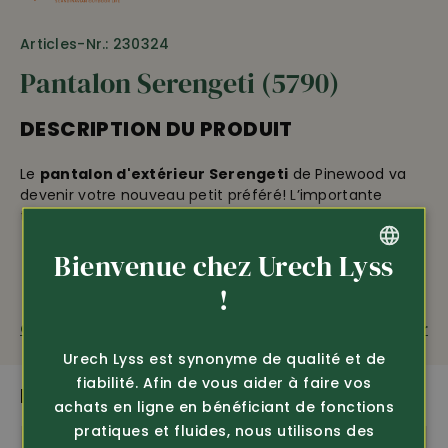
Articles-Nr.: 230324
Pantalon Serengeti (5790)
DESCRIPTION DU PRODUIT
Le
pantalon d'extérieur Serengeti
de Pinewood va
devenir votre nouveau petit préféré! L’importante
teneur en coton et son élasticité le rendent
particulièrement confortable • un pantalon pour
Bienvenue chez Urech Lyss
travailler, mais qui se porte aussi très bien avec une
chemise • très agréable grâce à sa ceinture élastique •
GERMAN
!
2 poches latérales • 2 poches de jambe • 2 poches de
fesses • les revers peuvent se glisser à l’intérieur de la
FRENCH
Questions sur le produit
Recommander
poche • longueur d’entrejambe d’environ 80 cm • 97%
Urech Lyss est synonyme de qualité et de
coton, 3% élasthanne. (tailles en ½ tour de taille),
fiabilité. Afin de vous aider à faire vos
Double taille: 50 = 50/52.
PLUS DE PRODUITS PASSIONNANTS
achats en ligne en bénéficiant de fonctions
pratiques et fluides, nous utilisons des