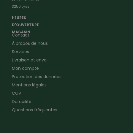
Vêtements de menuisier
Anti-insectes
3250 Lyss
Vêtements d'ouvrier
Montres & Stations
Agriculture
météorologiques
HEURES
Ramoneur
Lampes de poche &
D'OUVERTURE
Vêtements forestiers
Jumelles
MAGASIN
Contact
Vêtements de signalisation
Pour la ferme & le jardin
À propos de nous
Jardinage
Pour la maison
Plombier
Produits de soin
Services
Electricien
Peau de mouton
Livraison et envoi
Vêtements de logistique
Bon cadeau
Mon compte
Vêtements d'entreprise
Protection des données
Mentions légales
CGV
Durabilité
Questions fréquentes