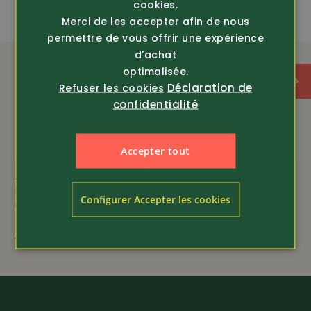
cookies.
amfori
stretch
Merci de les accepter afin de nous
permettre de vous offrir une expérience
ÉQUIPEMENT
d’achat
optimalisée.
Déclaration de
Refuser les cookies
coton et élasticité
confidentialité
ceinture élastique
Accepter tout
particulièrement confortable
Article 11539
Article 200224
Pinewood
Hakro
Configurer Accepter les cookies
Cape poncho Gustav
Sweatshirt d’entretien
(9163)
facile
159.-
49.80