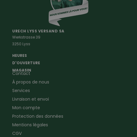
Vetements Outdoor Enfants
Vetements Outdoor Femmes
Professions
Maison & Ferme
Vêtements de peintre
Anti-rongeurs
URECH LYSS VERSAND SA
Werkstrasse 39
Vêtements de menuisier
Anti-insectes
3250 Lyss
Vêtements d'ouvrier
Montres & Stations
Agriculture
météorologiques
HEURES
Ramoneur
Lampes de poche &
D'OUVERTURE
Vêtements forestiers
Jumelles
MAGASIN
Contact
Vêtements de signalisation
Pour la ferme & le jardin
À propos de nous
Jardinage
Pour la maison
Plombier
Produits de soin
Services
Electricien
Peau de mouton
Livraison et envoi
Vêtements de logistique
Bon cadeau
Mon compte
Vêtements d'entreprise
Protection des données
Mentions légales
CGV