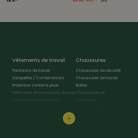
Respirant
imperméable
coupe-vent
Robuste
bluesign
Vêtements de travail
Chaussures
Pantalons de travail
Chaussures de sécurité
Salopettes / Combinaisons
Chaussures de travail
Protection contre la pluie
Bottes
Vêtements de travail pour dames
Chaussures de
Vêtements de travail pour
montagne
enfants
Chaussures d'hiver
Vestes de travail
Chaussures polyvalentes
Tabliers & Manteaux de travail
Chaussures de
Chemises de travail
randonnée
Pull-overs de travail / T-Shirt
Chaussures de cuisine