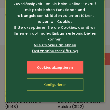
Zuverlässigkeit. Um Sie beim Online-Einkauf
mit praktischen Funktionen und
WEITERE SPANNENDE PRODUKTE
reibungslosen Abläufen zu unterstützen,
nutzen wir Cookies.
Bitte akzeptieren Sie die Cookies, damit wir
Ihnen ein optimales Einkaufserlebnis bieten
können.
Alle Cookies ablehnen
Datenschutzerklärung
Cookies akzeptieren
Konfigurieren
Art.-Nr. 371424
Art.-Nr. 371324
Pinewood
Pinewood
Hoodie InsectSafe
Damen Outdoorbluse
(5148)
Abisko (3122)