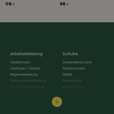
119.-
98.-
Arbeitskleidung
Schuhe
Arbeitshosen
Sicherheitsschuhe
Latzhosen / Overall
Arbeitsschuhe
Regenbekleidung
Stiefel
Damen Arbeitskleidung
Bergschuhe
Kinder Arbeitskleidung
Winterschuhe
Arbeitsjacken
Alltagsschuhe
Schürzen & Berufsmantel
Wanderschuhe
Arbeitshemden
Gastroschuhe
Arbeitsshirts / Pullover
Hausschuhe