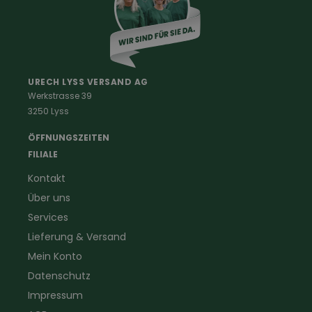
Damenkleidung
Berufe
Haus & Hof
Malerkleidung
Schädlingsbekämpfung
Schreinerbekleidung
Insektenschutz
URECH LYSS VERSAND AG
Werkstrasse 39
Handwerker
Uhren & Wetterstationen
3250 Lyss
Landwirtschaft
Taschenlampen &
Kaminfeger
Feldstecher & Fotofalle
ÖFFNUNGSZEITEN
Forstbekleidung
für Hof & Garten
FILIALE
Warnschutzbekleidung
für Heim & Haushalt
Kontakt
Gartenbau
Pflegeprodukte
Über uns
Sanitär
Lammfell
Elektriker- und Installateur
Gutscheine
Services
Logistikbekleidung
Lieferung & Versand
Firmenbekleidung
Mein Konto
Datenschutz
Impressum