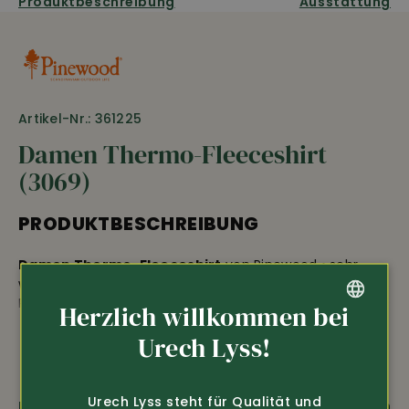
Produktbeschreibung
Ausstattung
Artikel-Nr.: 361225
Damen Thermo-Fleeceshirt
(3069)
PRODUKTBESCHREIBUNG
Damen Thermo-Fleeceshirt
von Pinewood • sehr
weiches, warmes und atmungsaktives Fleece •
Reissverschluss vorne •
leicht taillierter Schnitt
Herzlich willkommen bei
• Länge ca. 68 cm • 100% Polyester • 40°C Wäsche
GERMAN
Urech Lyss!
FRENCH
Urech Lyss steht für Qualität und
amfori
Fragen zum Produkt
Weiterempfehlen