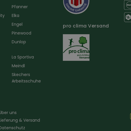
Pfanner
ity
Elka
Engel
pro clima Versand
r
Pinewood
Dunlop
La Sportiva
Meindl
Skechers
Arbeitsschuhe
Über uns
Lieferung & Versand
Datenschutz