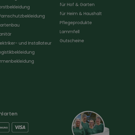
für Hof & Garten
orstbekleidung
für Heim & Haushalt
arnschutzbekleidung
Pflegeprodukte
artenbau
Lammfell
anitär
Gutscheine
lektriker- und Installateur
ogistikbekleidung
irmenbekleidung
hlarten