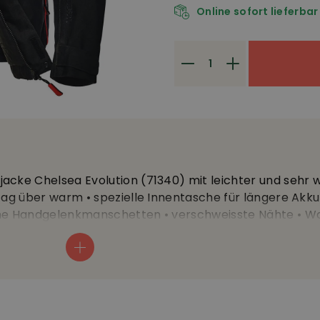
Online sofort lieferbar
acke Chelsea Evolution (71340) mit leichter und sehr
Tag über warm • spezielle Innentasche für längere Akku
che Handgelenkmanschetten • verschweisste Nähte • W
ea • leichtes, strapazierfähiges, winddichtes, 100% was
tungsreisverschlüsse unter den Armen • leicht verlänge
n • zwei sehr geräumige seitliche Taschen und eine B
sche • Frontleiste mit Reisverschluss und Klett • Weiten