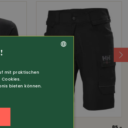
e Chelsea
st
!
GERMAN
FRENCH
uf mit praktischen
 Cookies.
bnis bieten können.
n
32.80
Art.-Nr. 372010
85.-