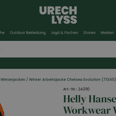
he
Outdoor Bekleidung
Jagd & Fischen
Stories
Marken
Winterjacken
/
Winter Arbeitsjacke Chelsea Evolution (71340
Art.-Nr.: 242110
Helly Hans
Workwear 