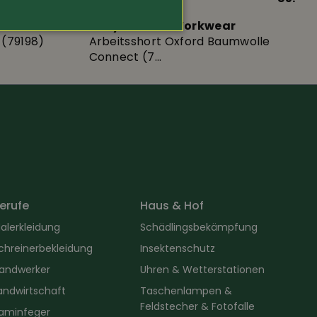
r
Helly Hansen Workwear
 (79198)
Arbeitsshort Oxford Baumwolle
Connect (7...
erufe
Haus & Hof
alerkleidung
Schädlingsbekämpfung
chreinerbekleidung
Insektenschutz
andwerker
Uhren & Wetterstationen
andwirtschaft
Taschenlampen &
Feldstecher & Fotofalle
aminfeger