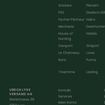
Snickers
Planam
PSS
Diadora Util
Fischer Pêcheur
Hakro
Mechanix
Deerhunte
House of
Härkila
Hunting
Garsport
Grisport
Le Chameau
Lowa
Nora
Puma
Treemme
Lasting
URECH LYSS
Kontakt
VERSAND AG
Services
Werkstrasse 39
Mein Konto