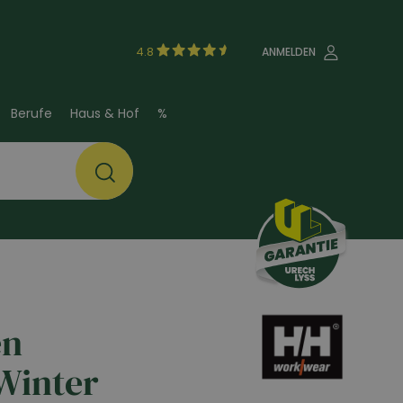
4.8
ANMELDEN
Berufe
Haus & Hof
%
)
en
Winter