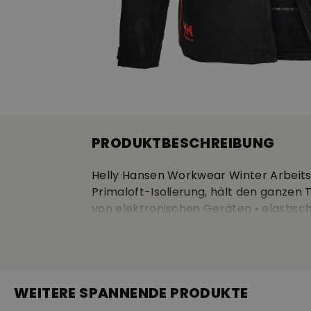
PRODUKTBESCHREIBUNG
Helly Hansen Workwear Winter Arbeitsj
Primaloft-Isolierung, hält den ganzen 
von elektronischen Geräten • elastis
20’000 mm.
Helly Hansen Winter Arbeitsjacke Chels
sowie atmungsaktives Material • Belüf
WEITERE SPANNENDE PRODUKTE
Rücken • angenehmer Fleeceinnenkrage
auch mit Reisverschluss • eine Innenta