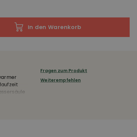
In den Warenkorb
Fragen zum Produkt
 warmer
Weiterempfehlen
laufzeit
assersäule
serdichtes
rter
rusttasche
regulierung