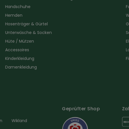
Handschuhe
F
Hemden
W
Hosenträger & Gürtel
G
Unterwäsche & Socken
S
Hüte / Mützen
E
Accessoires
L
Kinderkleidung
F
Damenkleidung
Geprüfter Shop
Za
en
Wikland