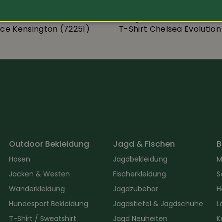
sen Workwear
Helly Hansen Workwea
ece Kensington (72251)
T-Shirt Chelsea Evolution
Outdoor Bekleidung
Jagd & Fischen
B
Hosen
Jagdbekleidung
M
Jacken & Westen
Fischerkleidung
S
Wanderkleidung
Jagdzubehör
H
Hundesport Bekleidung
Jagdstiefel & Jagdschuhe
L
T-Shirt / Sweatshirt
Jagd Neuheiten
K