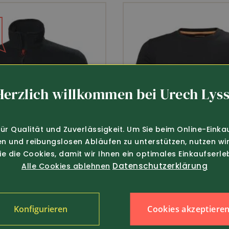
apuze • Helly Hansen Workwear Winter Arbeits-Jack
yester. Farbe Schwarz/orange
erdicht
Winddicht
Reissfe
Herzlich willkommen bei Urech Lyss
für Qualität und Zuverlässigkeit. Um Sie beim Online-Einka
Verschweisste Nähte
en und reibungslosen Abläufen zu unterstützen, nutzen wir
Sie die Cookies, damit wir Ihnen ein optimales Einkaufserle
Datenschutzerklärung
Alle Cookies ablehnen
100% wasserdicht
Kinnschutz
Cookies akzeptiere
Konfigurieren
Belüftungs-Reissverschlüsse
nur 69.-
Art.-Nr. 281010
135.-