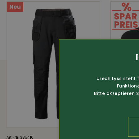
Neu
am Bund und am Ärmel • abnehmbare K
Evolution, Länge ca. 78 cm • 100% Pol
Atmungsaktiv
Wass
AUSSTATTUNG
Urech Lyss steht 
Primaloft-Isolierung
Funktion
Bitte akzeptieren 
Wassersäule 20'000 mm
Abnehmbare Kaputze
Regulierbarer Bund
Art.-Nr. 385410
125.-
Art.-Nr. 344210