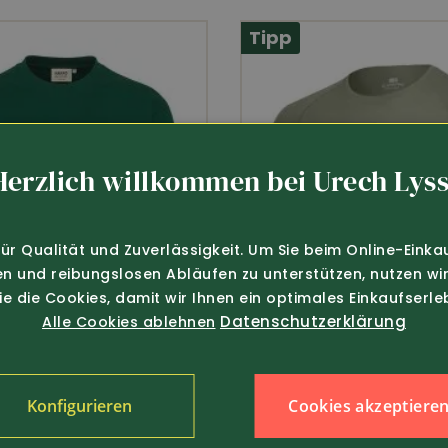
O-TEX
Wasserabweisend
Winddic
Tipp
Brusttasche mit Reissverschluss
Herzlich willkommen bei Urech Lyss
verstellbar am Bund und Armabschlüss
für Qualität und Zuverlässigkeit. Um Sie beim Online-Einka
100% Polyester, 280g/m2
en und reibungslosen Abläufen zu unterstützen, nutzen wir
Sie die Cookies, damit wir Ihnen ein optimales Einkaufserle
Datenschutzerklärung
Alle Cookies ablehnen
Cookies akzeptiere
Konfigurieren