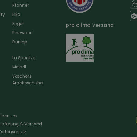
Pfanner
ity
Elka
Engel
pro clima Versand
r
Pinewood
Dunlop
La Sportiva
Meindl
Skechers
Arbeitsschuhe
Über uns
Lieferung & Versand
Datenschutz