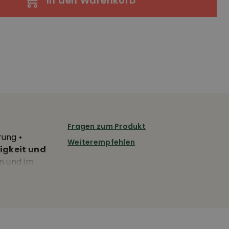
In den Warenkorb
Fragen zum Produkt
rung •
Weiterempfehlen
igkeit und
rn und im