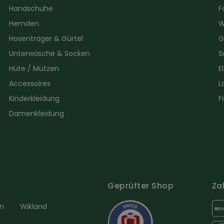
Handschuhe
F
Hemden
W
Hosenträger & Gürtel
G
Unterwäsche & Socken
S
Hüte / Mützen
E
Accessoires
L
Kinderkleidung
F
Damenkleidung
Geprüfter Shop
Za
en
Wikland