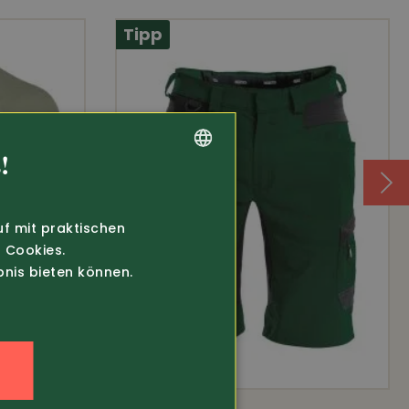
ht
Tipp
!
en
GERMAN
FRENCH
uf mit praktischen
 Cookies.
bnis bieten können.
n