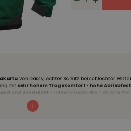
Jakarta
von Dassy, echter Schutz bei schlechter Witte
ung mit
sehr hohem Tragekomfort
•
hohe Abriebfest
send und winddicht
• reflektierende Biese an Schulte
tter
• robuster Frontreissverschluss mit Kinnschutz