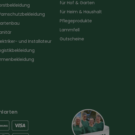
für Hof & Garten
orstbekleidung
für Heim & Haushalt
arnschutzbekleidung
Pflegeprodukte
artenbau
Lammfell
anitär
Gutscheine
lektriker- und Installateur
ogistikbekleidung
irmenbekleidung
hlarten