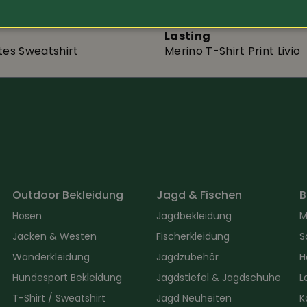
49.80
Art.-Nr. 360068
Lasting
tes Sweatshirt
Merino T-Shirt Print Livio
Outdoor Bekleidung
Jagd & Fischen
B
Hosen
Jagdbekleidung
M
Jacken & Westen
Fischerkleidung
S
Wanderkleidung
Jagdzubehör
H
Hundesport Bekleidung
Jagdstiefel & Jagdschuhe
L
T-Shirt / Sweatshirt
Jagd Neuheiten
K