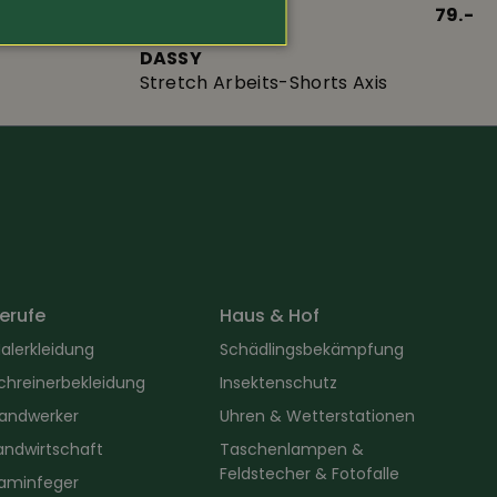
89.-
Art.-Nr. 267723
79.-
DASSY
Stretch Arbeits-Shorts Axis
erufe
Haus & Hof
alerkleidung
Schädlingsbekämpfung
chreinerbekleidung
Insektenschutz
andwerker
Uhren & Wetterstationen
andwirtschaft
Taschenlampen &
Feldstecher & Fotofalle
aminfeger