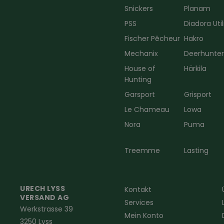
Snickers
Planam
PSS
Diadora Util
Fischer Pêcheur
Hakro
Mechanix
Deerhunte
House of
Härkila
Hunting
Garsport
Grisport
Le Chameau
Lowa
Nora
Puma
Treemme
Lasting
URECH LYSS
Kontakt
VERSAND AG
Services
Werkstrasse 39
Mein Konto
3250 Lyss