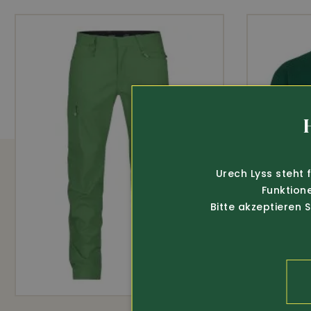
amfori
OEK
AUSSTATTUNG
2 seitliche Taschen mit Reissverschluss
Innentasche und Handyinnentasche
Urech Lyss steht 
abnehmbare Kapuze
Funktion
Bitte akzeptieren 
40° C Wäsche