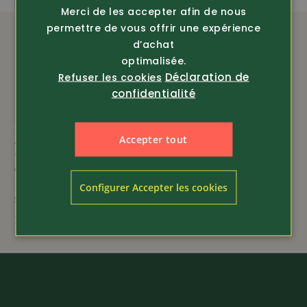
Merci de les accepter afin de nous
(Coupe plutôt petite, nous recommandons de choisir
permettre de vous offrir une expérience
de préférence une taille au-dessus)
d’achat
optimalisée.
Déclaration de
Refuser les cookies
confidentialité
Respirant
imperméable
ÉQUIPEMENT
Accepter tout
Article 445653
Garsport
EN-ISO 20471 classe3
Chaussure de
montagne de sécurité
Configurer Accepter les cookies
S3 Sie...
100% imperméable
289.-
Élastique grâce au stretch
Manches de forme ergonomique