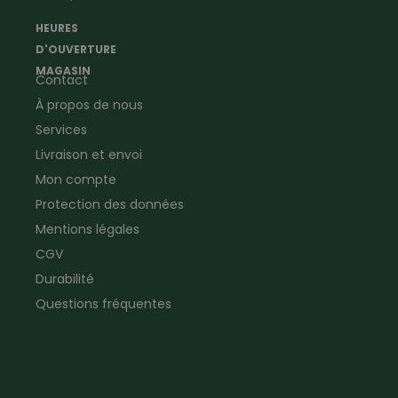
Agriculture
météorologiques
HEURES
Ramoneur
Lampes de poche &
D'OUVERTURE
Vêtements forestiers
Jumelles
MAGASIN
Contact
Vêtements de signalisation
Pour la ferme & le jardin
À propos de nous
Jardinage
Pour la maison
Plombier
Produits de soin
Services
Electricien
Peau de mouton
Livraison et envoi
Vêtements de logistique
Bon cadeau
Mon compte
Vêtements d'entreprise
Protection des données
Mentions légales
CGV
Durabilité
Questions fréquentes