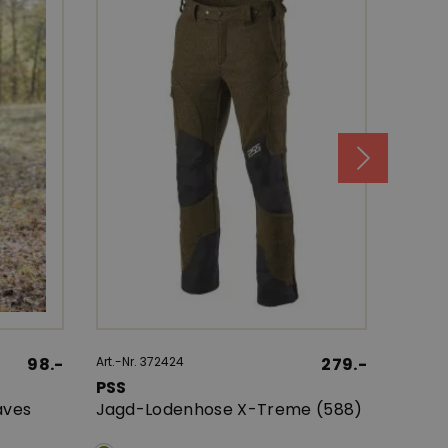
98.-
Art.-Nr. 372424
279.-
Art.-Nr.
PSS
Pine
aves
Jagd-Lodenhose X-Treme (588)
Jagdh
(5905