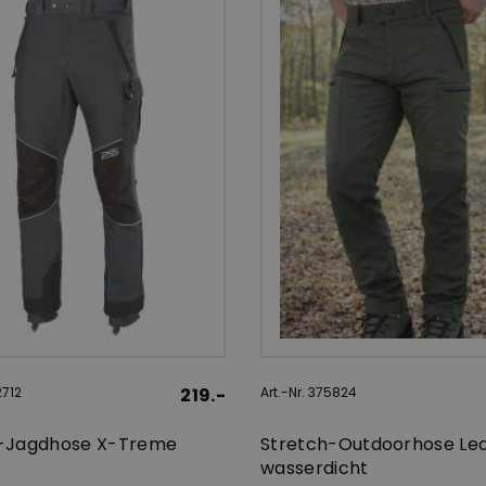
2712
219.-
Art.-Nr. 375824
s-Jagdhose X-Treme
Stretch-Outdoorhose Le
wasserdicht