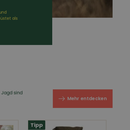
und
üstet als
 Jagd sind
Mehr entdecken
Tipp