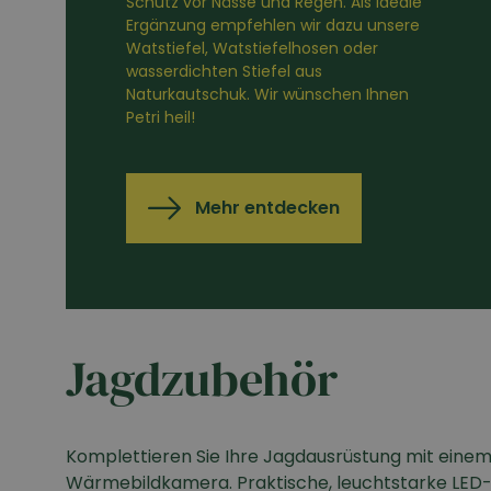
Schutz vor Nässe und Regen. Als ideale
Ergänzung empfehlen wir dazu unsere
Watstiefel, Watstiefelhosen oder
wasserdichten Stiefel aus
Naturkautschuk. Wir wünschen Ihnen
Petri heil!
Mehr entdecken
Jagdzubehör
Komplettieren Sie Ihre Jagdausrüstung mit einem 
Wärmebildkamera. Praktische, leuchtstarke LED